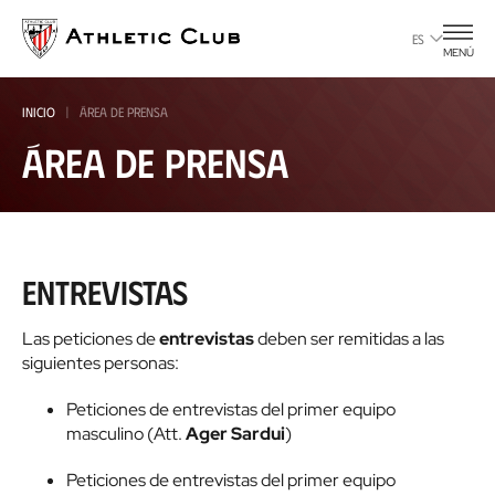
Ir
al
ES
MENÚ
contenido
principal
INICIO
ÁREA DE PRENSA
Área de Prensa
Entrevistas
Las peticiones de
entrevistas
deben ser remitidas a las
siguientes personas:
Peticiones de entrevistas del primer equipo
masculino (Att.
Ager Sardui
)
Peticiones de entrevistas del primer equipo