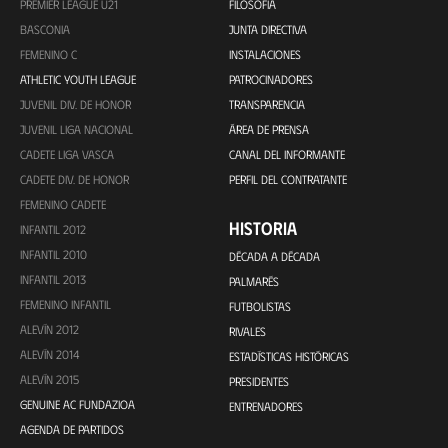
PREMIER LEAGUE U21
FILOSOFÍA
BASCONIA
JUNTA DIRECTIVA
FEMENINO C
INSTALACIONES
ATHLETIC YOUTH LEAGUE
PATROCINADORES
JUVENIL DIV. DE HONOR
TRANSPARENCIA
JUVENIL LIGA NACIONAL
ÁREA DE PRENSA
CADETE LIGA VASCA
CANAL DEL INFORMANTE
CADETE DIV. DE HONOR
PERFIL DEL CONTRATANTE
FEMENINO CADETE
HISTORIA
INFANTIL 2012
INFANTIL 2010
DÉCADA A DÉCADA
INFANTIL 2013
PALMARÉS
FEMENINO INFANTIL
FUTBOLISTAS
ALEVÍN 2012
RIVALES
ALEVÍN 2014
ESTADÍSTICAS HISTÓRICAS
ALEVÍN 2015
PRESIDENTES
GENUINE AC FUNDAZIOA
ENTRENADORES
AGENDA DE PARTIDOS