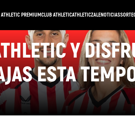
 ATHLETIC PREMIUM
CLUB ATHLETIC
ATHLETICZALE
NOTICIAS
SORTE
THLETIC Y DISFR
AJAS ESTA TEMP