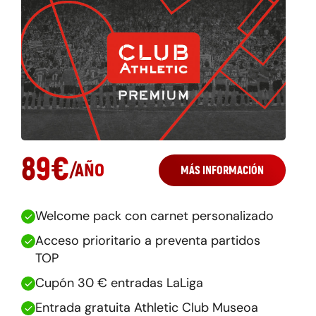
89
€
/
AÑO
MÁS INFORMACIÓN
Welcome pack con carnet personalizado
Acceso prioritario a preventa partidos
TOP
Cupón 30 € entradas LaLiga
Entrada gratuita Athletic Club Museoa