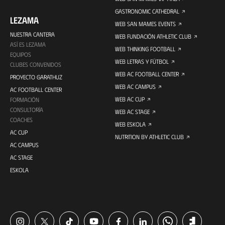
GASTRONOMIC CATHEDRAL
LEZAMA
WEB SAN MAMES EVENTS
NUESTRA CANTERA
WEB FUNDACIÓN ATHLETIC CLUB
ASÍ ES LEZAMA
WEB THINKING FOOTBALL
EQUIPOS
WEB LETRAS Y FÚTBOL
CLUBES CONVENIDOS
WEB AC FOOTBALL CENTER
PROYECTO GARATHUZ
WEB AC CAMPUS
AC FOOTBALL CENTER
WEB AC CUP
FORMACIÓN
CONSULTORÍA
WEB AC STAGE
COACHES
WEB ESKOLA
AC CUP
NUTRITION BY ATHLETIC CLUB
AC CAMPUS
AC STAGE
ESKOLA