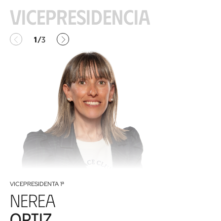
Vicepresidencia
Anterior
Siguiente
1
3
/
VICEPRESIDENTA 1ª
Nerea
Ortiz