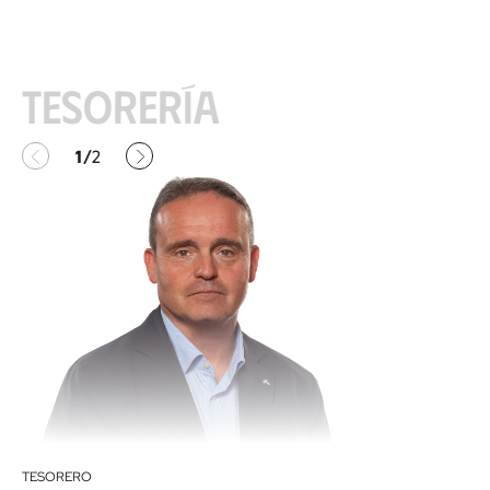
Tesorería
Anterior
Siguiente
1
2
/
TESORERO