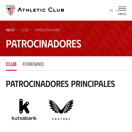
Ir
al
ES
MENÚ
contenido
principal
INICIO
CLUB
PATROCINADORES
PATROCINADORES
CLUB
FEMENINO
Patrocinadores principales