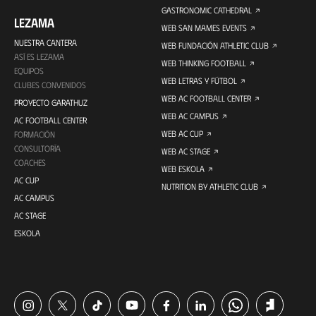
GASTRONOMIC CATHEDRAL
LEZAMA
WEB SAN MAMES EVENTS
NUESTRA CANTERA
WEB FUNDACIÓN ATHLETIC CLUB
ASÍ ES LEZAMA
WEB THINKING FOOTBALL
EQUIPOS
WEB LETRAS Y FÚTBOL
CLUBES CONVENIDOS
WEB AC FOOTBALL CENTER
PROYECTO GARATHUZ
WEB AC CAMPUS
AC FOOTBALL CENTER
WEB AC CUP
FORMACIÓN
CONSULTORÍA
WEB AC STAGE
COACHES
WEB ESKOLA
AC CUP
NUTRITION BY ATHLETIC CLUB
AC CAMPUS
AC STAGE
ESKOLA