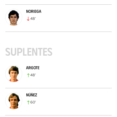
Noriega
48
’
Suplentes
Argote
48
’
Núñez
60
’