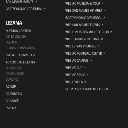
SAN MAMES EVENTS
WEB AC MUSEOA & TOUR
GASTRONOMIC CATHEDRAL
WEB SAN MAMES VIP AREA
GASTRONOMIC CATHEDRAL
LEZAMA
WEB SAN MAMES EVENTS
NUESTRA CANTERA
WEB FUNDACIÓN ATHLETIC CLUB
ASÍ ES LEZAMA
WEB THINKING FOOTBALL
EQUIPOS
WEB LETRAS Y FÚTBOL
CLUBES CONVENIDOS
WEB AC FOOTBALL CENTER
PROYECTO GARATHUZ
WEB AC CAMPUS
AC FOOTBALL CENTER
WEB AC CUP
FORMACIÓN
CONSULTORÍA
WEB AC STAGE
COACHES
WEB ESKOLA
AC CUP
NUTRITION BY ATHLETIC CLUB
AC CAMPUS
AC STAGE
ESKOLA