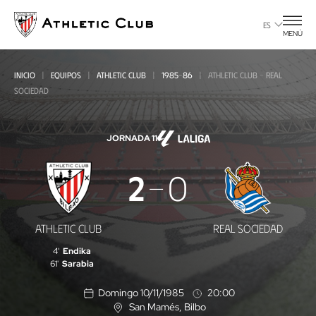
Ir
al
ES
MENÚ
contenido
principal
INICIO
EQUIPOS
ATHLETIC CLUB
1985-86
ATHLETIC CLUB - REAL
SOCIEDAD
JORNADA 11
Athletic
2
0
Club
-
ATHLETIC CLUB
REAL SOCIEDAD
Real
4'
Endika
Sociedad
61'
Sarabia
Domingo 10/11/1985
20:00
San Mamés
, Bilbo
U