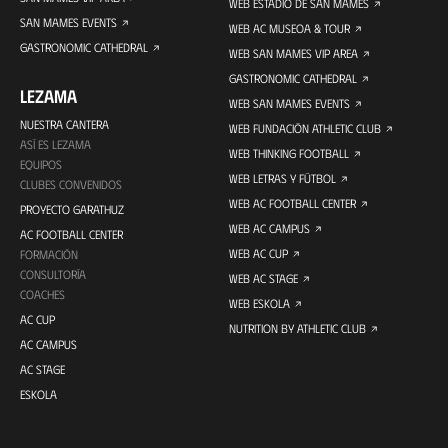
WEB ESTADIO DE SAN MAMÉS
SAN MAMES EVENTS
WEB AC MUSEOA & TOUR
GASTRONOMIC CATHEDRAL
WEB SAN MAMES VIP AREA
GASTRONOMIC CATHEDRAL
LEZAMA
WEB SAN MAMES EVENTS
NUESTRA CANTERA
WEB FUNDACIÓN ATHLETIC CLUB
ASÍ ES LEZAMA
WEB THINKING FOOTBALL
EQUIPOS
WEB LETRAS Y FÚTBOL
CLUBES CONVENIDOS
WEB AC FOOTBALL CENTER
PROYECTO GARATHUZ
WEB AC CAMPUS
AC FOOTBALL CENTER
WEB AC CUP
FORMACIÓN
CONSULTORÍA
WEB AC STAGE
COACHES
WEB ESKOLA
AC CUP
NUTRITION BY ATHLETIC CLUB
AC CAMPUS
AC STAGE
ESKOLA