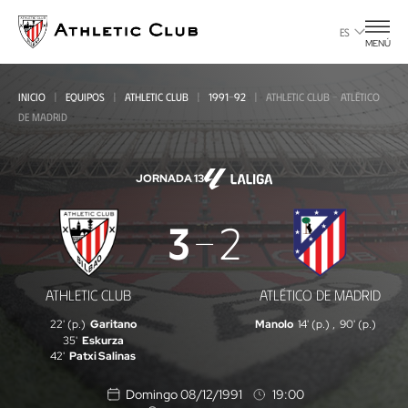
Ir
al
ES
MENÚ
contenido
principal
INICIO
EQUIPOS
ATHLETIC CLUB
1991-92
ATHLETIC CLUB - ATLÉTICO
DE MADRID
JORNADA 13
Athletic
3
2
Club
-
ATHLETIC CLUB
ATLÉTICO DE MADRID
Atlético
22' (p.)
Garitano
Manolo
14' (p.)
,
90' (p.)
de
35'
Eskurza
42'
Patxi Salinas
Madrid
Domingo 08/12/1991
19:00