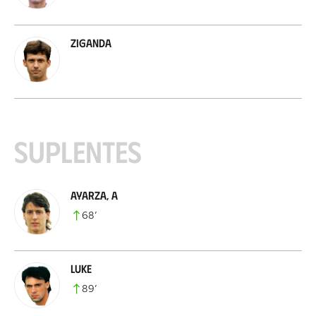
Ziganda
Suplentes
Ayarza, A
68
’
Luke
89
’