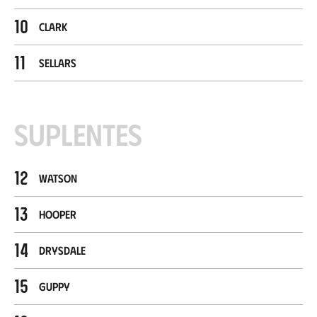
10
Clark
11
Sellars
Suplentes
12
Watson
13
Hooper
14
Drysdale
15
Guppy