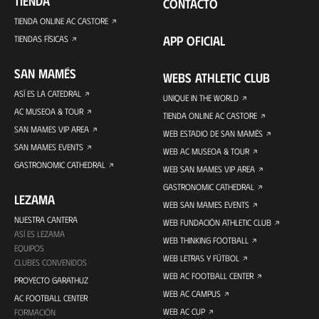
TIENDA
CONTACTO
TIENDA ONLINE AC CASTORE
APP OFICIAL
TIENDAS FÍSICAS
SAN MAMÉS
WEBS ATHLETIC CLUB
ASÍ ES LA CATEDRAL
UNIQUE IN THE WORLD
AC MUSEOA & TOUR
TIENDA ONLINE AC CASTORE
SAN MAMES VIP AREA
WEB ESTADIO DE SAN MAMÉS
SAN MAMES EVENTS
WEB AC MUSEOA & TOUR
GASTRONOMIC CATHEDRAL
WEB SAN MAMES VIP AREA
GASTRONOMIC CATHEDRAL
LEZAMA
WEB SAN MAMES EVENTS
NUESTRA CANTERA
WEB FUNDACIÓN ATHLETIC CLUB
ASÍ ES LEZAMA
WEB THINKING FOOTBALL
EQUIPOS
WEB LETRAS Y FÚTBOL
CLUBES CONVENIDOS
WEB AC FOOTBALL CENTER
PROYECTO GARATHUZ
WEB AC CAMPUS
AC FOOTBALL CENTER
WEB AC CUP
FORMACIÓN