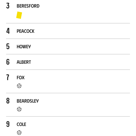
3
Beresford
4
Peacock
5
Howey
6
Albert
7
Fox
8
Beardsley
9
Cole