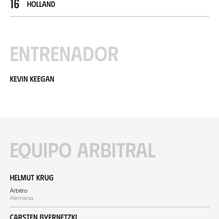
16
Holland
Entrenador
Kevin Keegan
Equipo arbitral
Helmut Krug
Árbitro
Alemania
Carsten Byernetzki