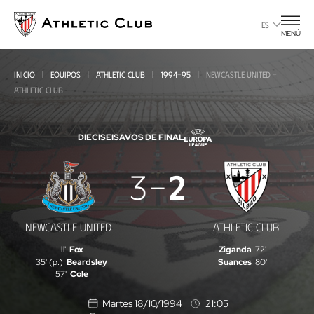
Ir
al
ES
MENÚ
contenido
principal
INICIO
EQUIPOS
ATHLETIC CLUB
1994-95
NEWCASTLE UNITED -
ATHLETIC CLUB
DIECISEISAVOS DE FINAL
Newcastle
3
2
United
-
NEWCASTLE UNITED
ATHLETIC CLUB
Athletic
11'
Fox
Ziganda
72'
Club
35' (p.)
Beardsley
Suances
80'
57'
Cole
Martes 18/10/1994
21:05