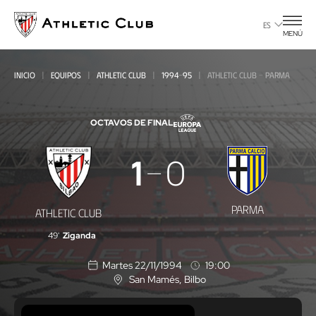
Ir
al
ES
MENÚ
contenido
principal
INICIO
EQUIPOS
ATHLETIC CLUB
1994-95
ATHLETIC CLUB - PARMA
OCTAVOS DE FINAL
Athletic
1
0
Club
-
PARMA
ATHLETIC CLUB
Parma
49'
Ziganda
Martes 22/11/1994
19:00
San Mamés
, Bilbo
U
b
i