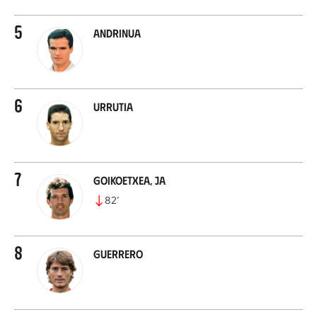
5
Andrinua
6
Urrutia
7
Goikoetxea, JA
82
’
8
Guerrero