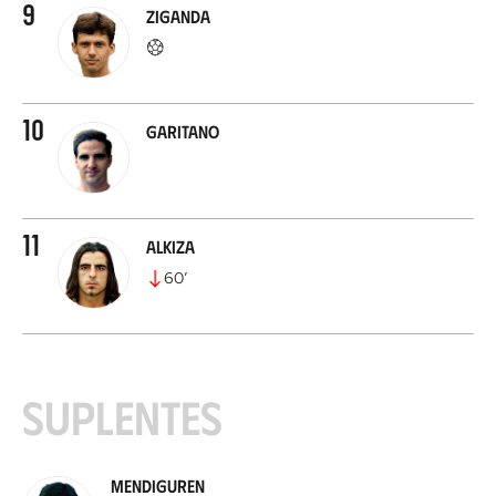
9
Ziganda
10
Garitano
11
Alkiza
60
’
Suplentes
Mendiguren