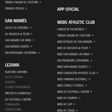
TIENDA ONLINE AC CASTORE
APP OFICIAL
TIENDAS FÍSICAS
SAN MAMÉS
WEBS ATHLETIC CLUB
ASÍ ES LA CATEDRAL
UNIQUE IN THE WORLD
AC MUSEOA & TOUR
TIENDA ONLINE AC CASTORE
SAN MAMES VIP AREA
WEB ESTADIO DE SAN MAMÉS
SAN MAMES EVENTS
WEB AC MUSEOA & TOUR
GASTRONOMIC CATHEDRAL
WEB SAN MAMES VIP AREA
GASTRONOMIC CATHEDRAL
LEZAMA
WEB SAN MAMES EVENTS
NUESTRA CANTERA
WEB FUNDACIÓN ATHLETIC CLUB
ASÍ ES LEZAMA
WEB THINKING FOOTBALL
EQUIPOS
WEB LETRAS Y FÚTBOL
CLUBES CONVENIDOS
WEB AC FOOTBALL CENTER
PROYECTO GARATHUZ
WEB AC CAMPUS
AC FOOTBALL CENTER
WEB AC CUP
FORMACIÓN
CONSULTORÍA
WEB AC STAGE