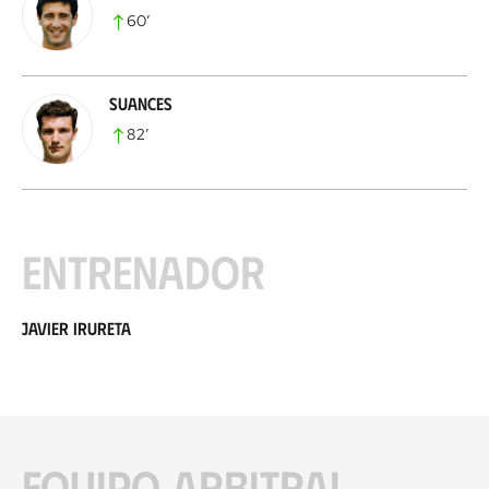
60
’
Suances
82
’
Entrenador
Javier Irureta
Equipo arbitral