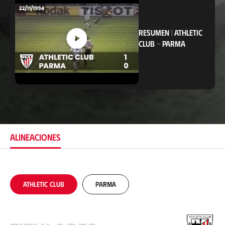
c
a
c
i
RESUMEN
|
ATHLETIC
ó
CLUB
-
PARMA
n
ALINEACIONES
Athletic Club
Parma