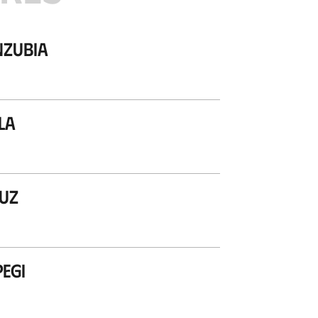
nzubia
la
uz
egi