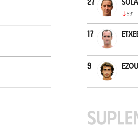
27
Sola
53
’
17
Etxe
9
Ezq
SUPLE