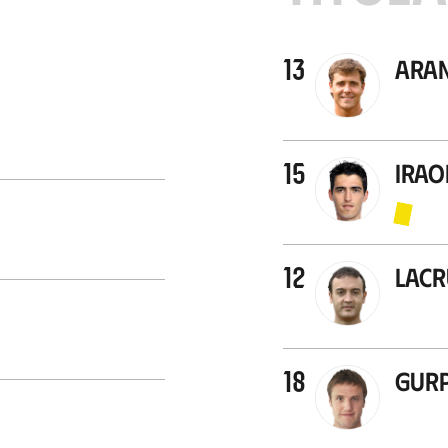
13
Ara
15
Irao
12
Lacr
18
Gurp