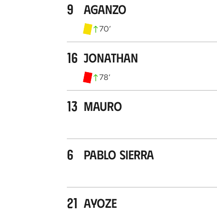
9
Aganzo
70
’
16
Jonathan
78
’
13
Mauro
6
Pablo Sierra
21
Ayoze