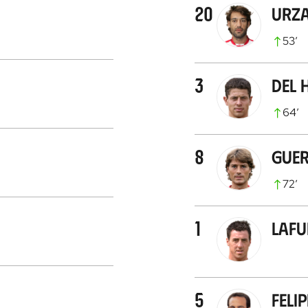
20
Urza
53
’
3
Del
64
’
8
Gue
72
’
1
Lafue
5
Felip