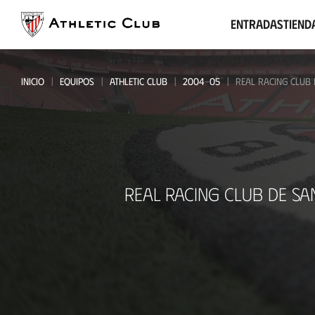
Ir
al
Entradas
Tiend
contenido
principal
INICIO
EQUIPOS
ATHLETIC CLUB
2004-05
REAL RACING CLUB 
Real
REAL RACING CLUB DE S
Racing
Club
de
Santander
-
Athletic