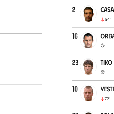
2
Casa
64
’
16
Orba
23
Tiko
10
Yest
72
’