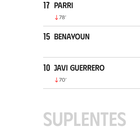
17
Parri
78
’
15
Benayoun
10
Javi Guerrero
70
’
SUPLENTES