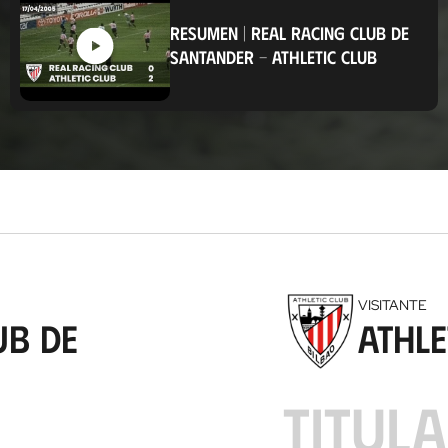
i
c
RESUMEN
|
REAL RACING CLUB DE
a
SANTANDER
-
ATHLETIC CLUB
c
i
ó
n
VISITANTE
ub de
Athle
TITUL