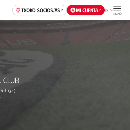
Txoko socios/as
Mi cuenta
ES
MENÚ
C CLUB
94' (p.)
'