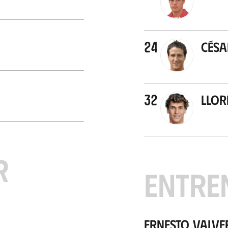
24
Césa
32
Llor
R
ENTRE
Ernesto Valve