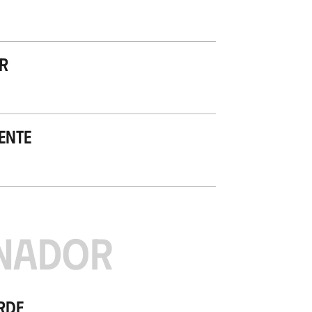
r
ente
NADOR
rde