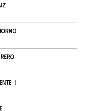
iz
 Horno
rrero
nte, I
e