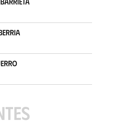
barrieta
berria
uerro
NTES