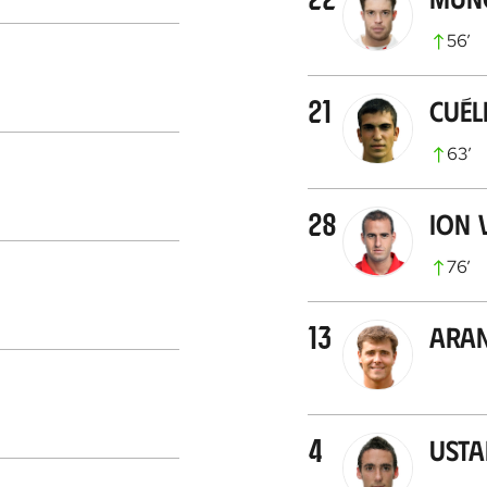
56
’
21
Cuél
63
’
28
Ion 
76
’
13
Ara
4
Usta