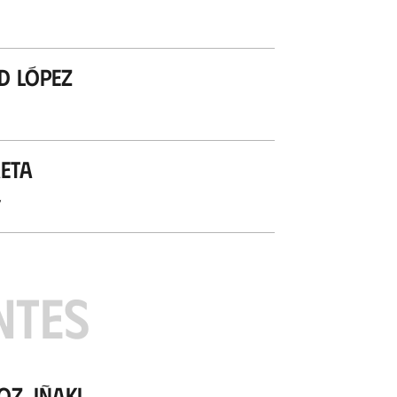
d López
eta
’
NTES
z, Iñaki