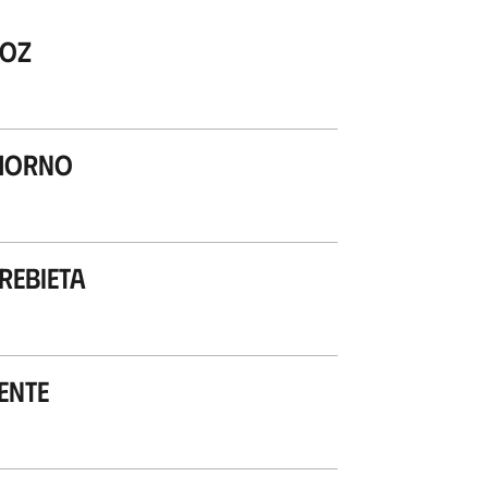
zoz
 Horno
ebieta
ente