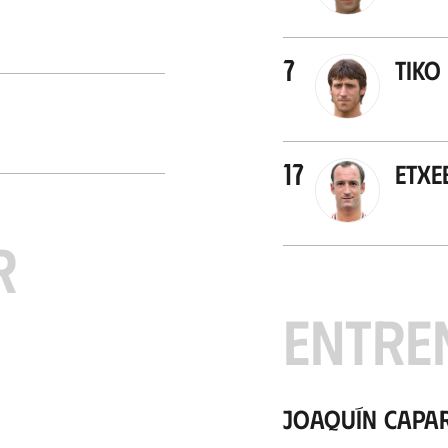
7
Tiko
17
Etxe
R
ENTRE
Joaquín Capa