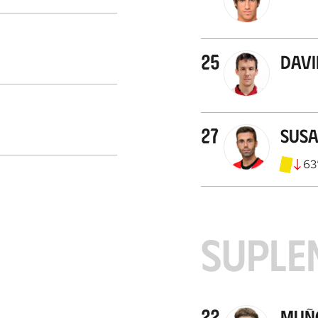
25
Davi
27
Susa
63
SUPLE
22
Muño