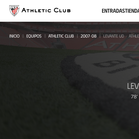
Ir
al
Entradas
Tiend
contenido
principal
INICIO
EQUIPOS
ATHLETIC CLUB
2007-08
LEVANTE UD - ATHLE
Levante
LE
UD
-
78'
Athletic
Club