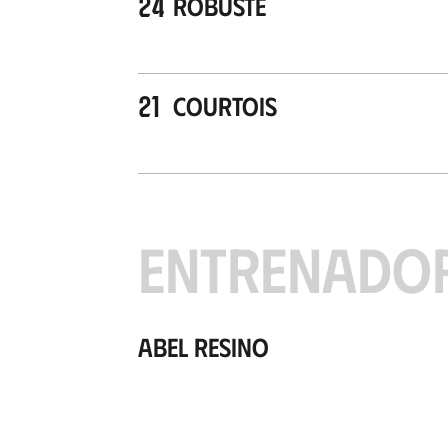
24
Robusté
21
Courtois
ENTRENADO
Abel Resino