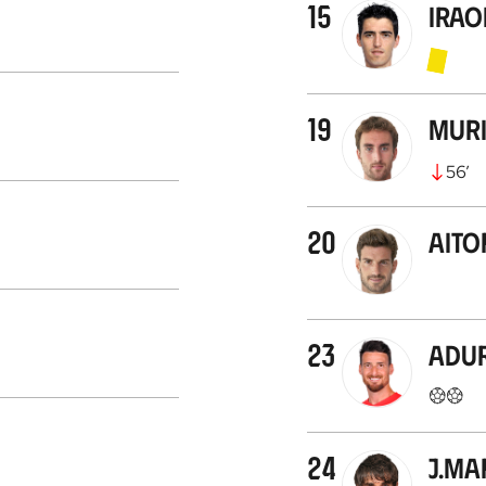
15
Irao
19
Muri
56
’
20
Aito
23
Adur
24
J.Ma