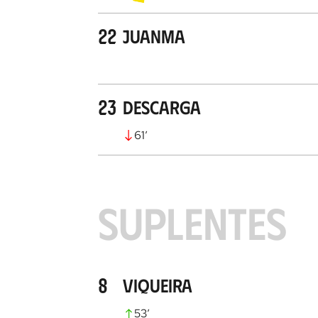
22
Juanma
23
Descarga
61
’
SUPLENTES
8
Viqueira
53
’