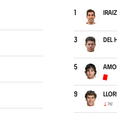
1
Irai
3
Del
5
Amor
9
Llor
76
’