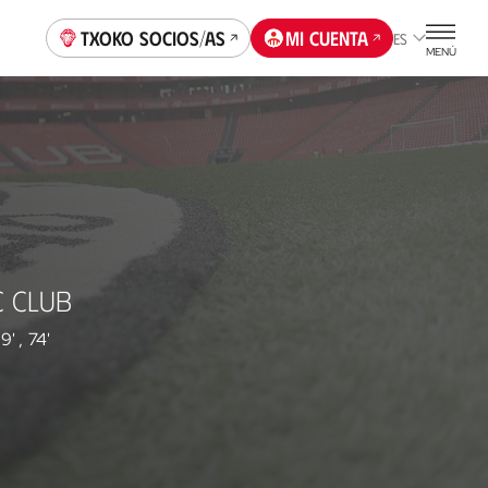
Txoko socios/as
Mi cuenta
ES
MENÚ
C CLUB
9'
,
74'