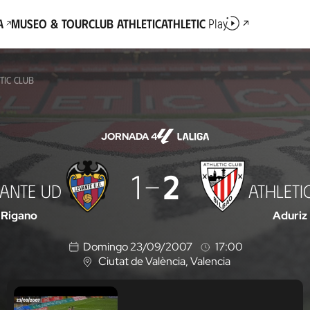
a
Museo & Tour
Club Athletic
Athletic
Play
TIC CLUB
JORNADA 4
1
2
VANTE UD
ATHLETI
Rigano
Aduriz
Domingo 23/09/2007
17:00
Ciutat de València
, Valencia
U
b
i
c