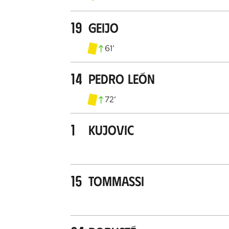
19
Geijo
61
’
14
Pedro León
72
’
1
Kujovic
15
Tommassi