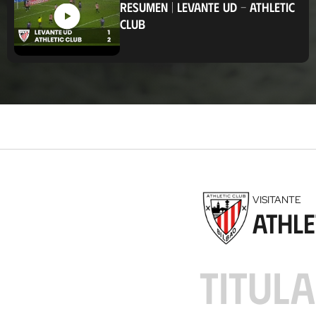
RESUMEN
|
LEVANTE UD
-
ATHLETIC
a
CLUB
c
i
ó
n
VISITANTE
Athle
TITUL