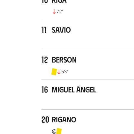
72
’
11
Savio
12
Berson
53
’
16
Miguel Ángel
20
Rigano