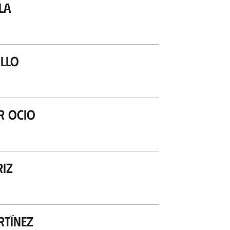
la
llo
r Ocio
iz
rtínez