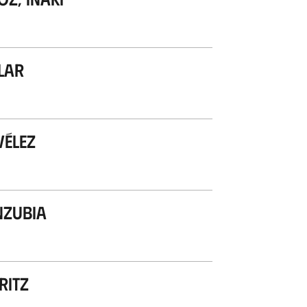
lar
Vélez
nzubia
ritz