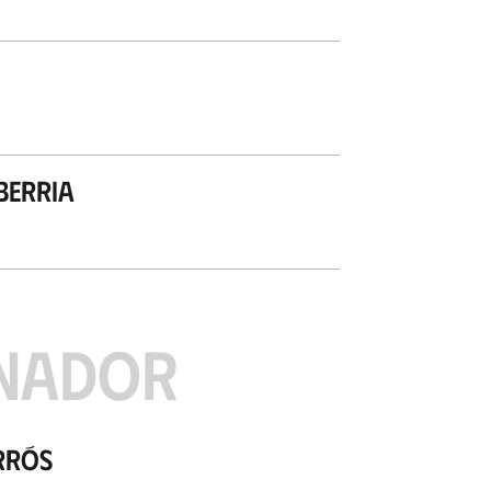
berria
NADOR
rrós