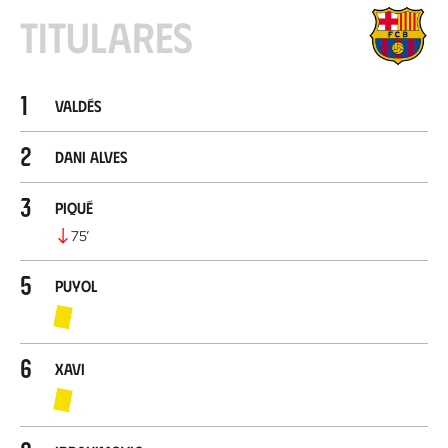
Titulares
1
Valdés
2
Dani Alves
3
Piqué
75
’
5
Puyol
6
Xavi