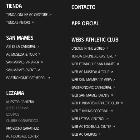
TIENDA
CONTACTO
TIENDA ONLINE AC CASTORE
APP OFICIAL
TIENDAS FÍSICAS
SAN MAMÉS
WEBS ATHLETIC CLUB
ASÍ ES LA CATEDRAL
UNIQUE IN THE WORLD
AC MUSEOA & TOUR
TIENDA ONLINE AC CASTORE
SAN MAMES VIP AREA
WEB ESTADIO DE SAN MAMÉS
SAN MAMES EVENTS
WEB AC MUSEOA & TOUR
GASTRONOMIC CATHEDRAL
WEB SAN MAMES VIP AREA
GASTRONOMIC CATHEDRAL
LEZAMA
WEB SAN MAMES EVENTS
NUESTRA CANTERA
WEB FUNDACIÓN ATHLETIC CLUB
ASÍ ES LEZAMA
WEB THINKING FOOTBALL
EQUIPOS
WEB LETRAS Y FÚTBOL
CLUBES CONVENIDOS
WEB AC FOOTBALL CENTER
PROYECTO GARATHUZ
WEB AC CAMPUS
AC FOOTBALL CENTER