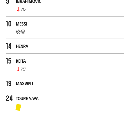
9
Ibrahimovic
70
’
10
Messi
14
Henry
15
Keita
75
’
19
Maxwell
24
Toure Yaya