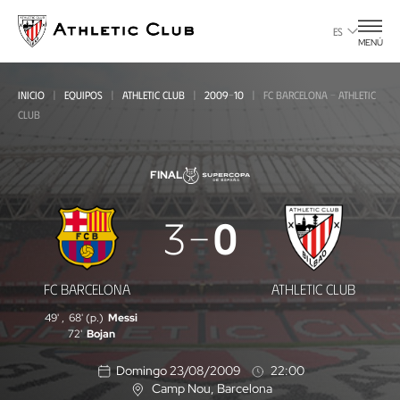
Ir
al
ES
MENÚ
contenido
principal
INICIO
EQUIPOS
ATHLETIC CLUB
2009-10
FC BARCELONA - ATHLETIC
CLUB
FINAL
FC
3
0
Barcelona
-
FC BARCELONA
ATHLETIC CLUB
Athletic
49'
,
68' (p.)
Messi
Club
72'
Bojan
Domingo 23/08/2009
22:00
Camp Nou
, Barcelona
U