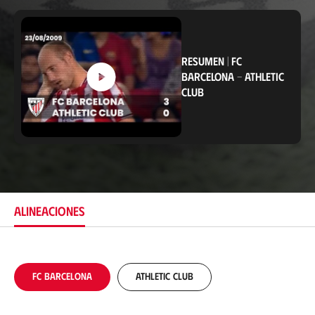
b
i
c
a
c
RESUMEN
|
FC
i
BARCELONA
-
ATHLETIC
ó
n
CLUB
ALINEACIONES
FC Barcelona
Athletic Club