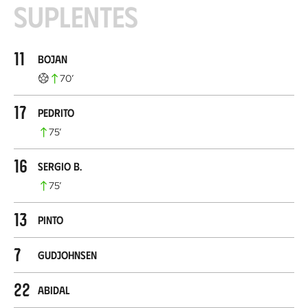
Suplentes
11
Bojan
70
’
17
Pedrito
75
’
16
Sergio B.
75
’
13
Pinto
7
Gudjohnsen
22
Abidal