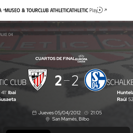
a
Museo & Tour
Club Athletic
Athletic
Play
ALKE 04
CUARTOS DE FINAL
2
2
TIC CLUB
SCHALK
41'
Ibai
Huntel
Susaeta
Raúl
52
Jueves 05/04/2012
21:05
San Mamés
, Bilbo
U
b