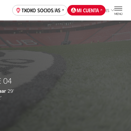
Txoko socios/as
Mi cuenta
ES
MENÚ
E 04
aar
29'
'