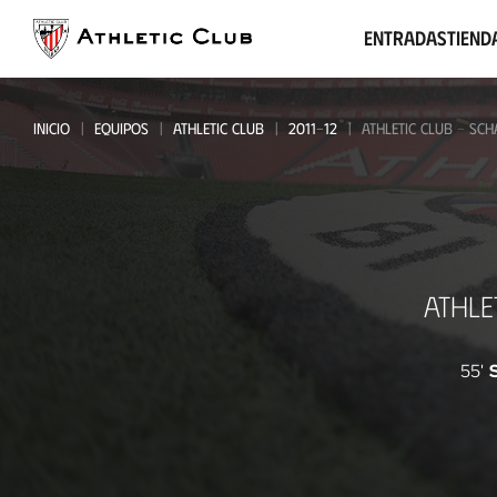
Ir
al
Entradas
Tiend
contenido
principal
INICIO
EQUIPOS
ATHLETIC CLUB
2011-12
ATHLETIC CLUB - SCH
Athletic
ATHLE
Club
-
55'
Schalke
04