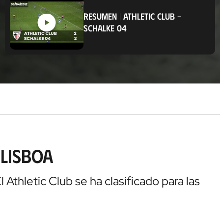
i
c
RESUMEN
|
ATHLETIC CLUB
-
a
SCHALKE 04
c
i
ó
n
 Lisboa
 Athletic Club se ha clasificado para las