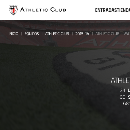
Ir
al
Entradas
Tiend
contenido
principal
INICIO
EQUIPOS
ATHLETIC CLUB
2015-16
ATHLETIC CLUB - VAL
Athletic
ATHLE
Club
-
34'
60'
Valencia
68'
CF