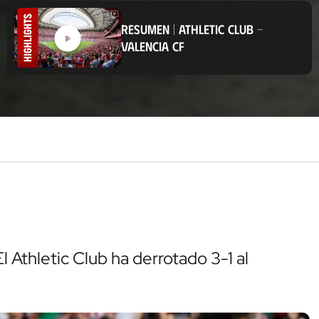
b
i
RESUMEN
|
ATHLETIC CLUB
-
c
a
VALENCIA CF
c
i
ó
n
l Athletic Club ha derrotado 3-1 al