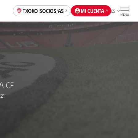
Txoko socios/as
Mi cuenta
ES
MENÚ
A CF
21'