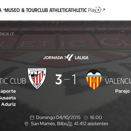
a
Museo & Tour
Club Athletic
Athletic
Play
ENCIA CF
JORNADA 7
3
1
TIC CLUB
VALENCI
Laporte
Parejo
Susaeta
Aduriz
Domingo 04/10/2015
16:00
San Mamés
, Bilbo
41.412
asistentes
U