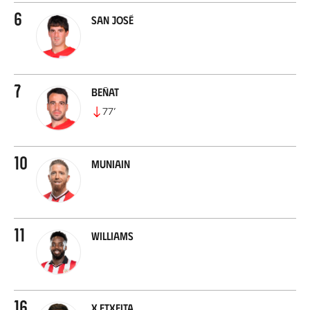
6
San José
7
Beñat
77
’
10
Muniain
11
Williams
16
X.Etxeita