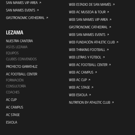
SAN MAMES VIP AREA
WEB ESTADIO DE SAN MAMÉS
SAN MAMES EVENTS
WEB AC MUSEOA & TOUR
GASTRONOMIC CATHEDRAL
WEB SAN MAMES VIP AREA
GASTRONOMIC CATHEDRAL
LEZAMA
WEB SAN MAMES EVENTS
NUESTRA CANTERA
WEB FUNDACIÓN ATHLETIC CLUB
ASÍ ES LEZAMA
WEB THINKING FOOTBALL
EQUIPOS
WEB LETRAS Y FÚTBOL
CLUBES CONVENIDOS
WEB AC FOOTBALL CENTER
PROYECTO GARATHUZ
WEB AC CAMPUS
AC FOOTBALL CENTER
WEB AC CUP
FORMACIÓN
CONSULTORÍA
WEB AC STAGE
COACHES
WEB ESKOLA
AC CUP
NUTRITION BY ATHLETIC CLUB
AC CAMPUS
AC STAGE
ESKOLA