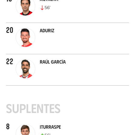
56
’
20
Aduriz
22
Raúl García
Suplentes
8
Iturraspe