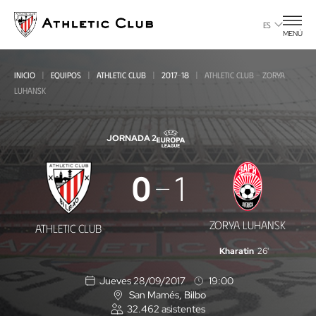
Ir
al
ES
MENÚ
contenido
principal
INICIO
EQUIPOS
ATHLETIC CLUB
2017-18
ATHLETIC CLUB - ZORYA
LUHANSK
JORNADA 2
Athletic
0
1
Club
-
ZORYA LUHANSK
ATHLETIC CLUB
Zorya
Kharatin
26'
Luhansk
Jueves 28/09/2017
19:00
San Mamés
, Bilbo
U
32.462
asistentes
b