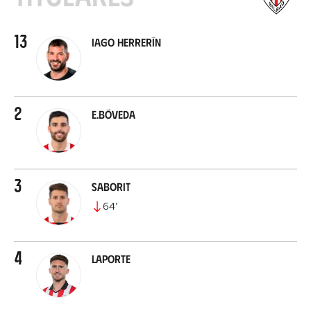
13
Iago Herrerín
2
E.Bóveda
3
Saborit
64
’
4
Laporte