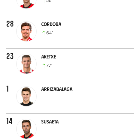
56
’
28
Córdoba
64
’
23
Aketxe
77
’
1
Arrizabalaga
14
Susaeta