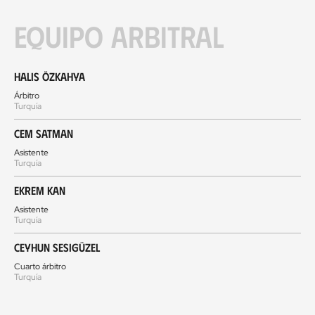
Equipo arbitral
Halis Özkahya
Árbitro
Turquía
Cem Satman
Asistente
Turquía
Ekrem Kan
Asistente
Turquía
Ceyhun Sesigüzel
Cuarto árbitro
Turquía