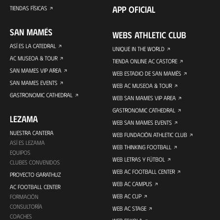
APP OFICIAL
TIENDAS FÍSICAS
SAN MAMÉS
WEBS ATHLETIC CLUB
ASÍ ES LA CATEDRAL
UNIQUE IN THE WORLD
AC MUSEOA & TOUR
TIENDA ONLINE AC CASTORE
SAN MAMES VIP AREA
WEB ESTADIO DE SAN MAMÉS
SAN MAMES EVENTS
WEB AC MUSEOA & TOUR
GASTRONOMIC CATHEDRAL
WEB SAN MAMES VIP AREA
GASTRONOMIC CATHEDRAL
LEZAMA
WEB SAN MAMES EVENTS
NUESTRA CANTERA
WEB FUNDACIÓN ATHLETIC CLUB
ASÍ ES LEZAMA
WEB THINKING FOOTBALL
EQUIPOS
WEB LETRAS Y FÚTBOL
CLUBES CONVENIDOS
WEB AC FOOTBALL CENTER
PROYECTO GARATHUZ
WEB AC CAMPUS
AC FOOTBALL CENTER
WEB AC CUP
FORMACIÓN
CONSULTORÍA
WEB AC STAGE
COACHES