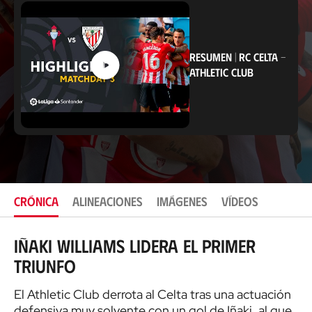
c
a
c
i
ó
RESUMEN
|
RC CELTA
-
n
ATHLETIC CLUB
CRÓNICA
ALINEACIONES
IMÁGENES
VÍDEOS
Iñaki Williams lidera el primer
triunfo
El Athletic Club derrota al Celta tras una actuación
defensiva muy solvente con un gol de Iñaki, al que