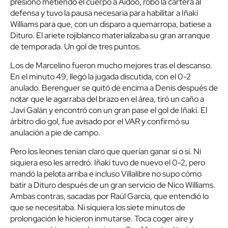
presionó metiendo el cuerpo a Aidoo, robó la cartera al
defensa y tuvo la pausa necesaria para habilitar a Iñaki
Williams para que, con un disparo a quemarropa, batiese a
Dituro. El ariete rojiblanco materializaba su gran arranque
de temporada. Un gol de tres puntos.
Los de Marcelino fueron mucho mejores tras el descanso.
En el minuto 49, llegó la jugada discutida, con el 0-2
anulado. Berenguer se quitó de encima a Denis después de
notar que le agarraba del brazo en el área, tiró un caño a
Javi Galán y encontró con un gran pase el gol de Iñaki. El
árbitro dio gol, fue avisado por el VAR y confirmó su
anulación a pie de campo.
Pero los leones tenían claro que querían ganar sí o sí. Ni
siquiera eso les arredró. Iñaki tuvo de nuevo el 0-2, pero
mandó la pelota arriba e incluso Villalibre no supo cómo
batir a Dituro después de un gran servicio de Nico Williams.
Ambas contras, sacadas por Raúl García, que entendió lo
que se necesitaba. Ni siquiera los siete minutos de
prolongación le hicieron inmutarse. Toca coger aire y