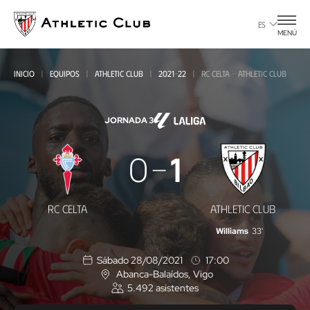
Ir
al
ES
MENÚ
contenido
principal
INICIO
EQUIPOS
ATHLETIC CLUB
2021-22
RC CELTA - ATHLETIC CLUB
JORNADA 3
RC
0
1
Celta
-
RC CELTA
ATHLETIC CLUB
Athletic
Williams
33'
Club
Sábado 28/08/2021
17:00
Abanca-Balaídos
, Vigo
U
5.492
asistentes
b
i