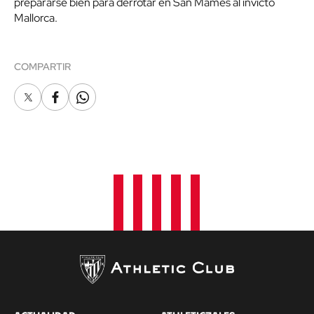
prepararse bien para derrotar en San Mamés al invicto
Mallorca.
COMPARTIR
X
Facebook
Whatsapp