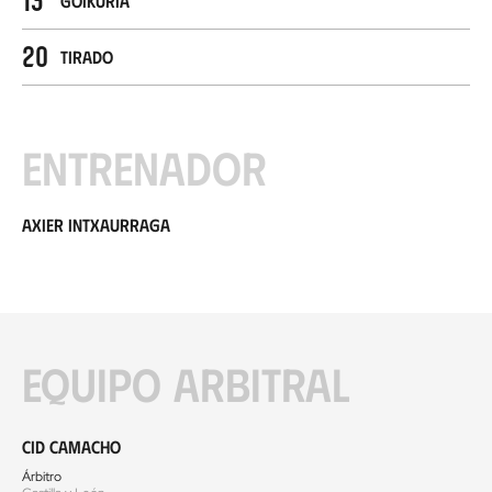
Goikuria
20
Tirado
Entrenador
Axier Intxaurraga
Equipo arbitral
Cid Camacho
Árbitro