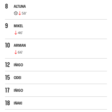
8
Altuna
58
’
9
Mikel
46
’
10
Arman
66
’
12
Iñigo
15
Odei
17
Iñigo
18
Iñaki