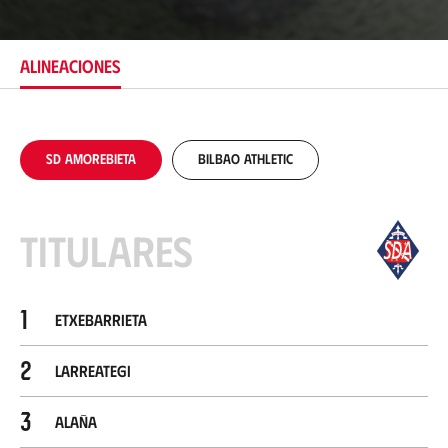
i
c
a
c
ALINEACIONES
i
ó
n
SD Amorebieta
Bilbao Athletic
Titulares
1
Etxebarrieta
2
Larreategi
3
Alaña