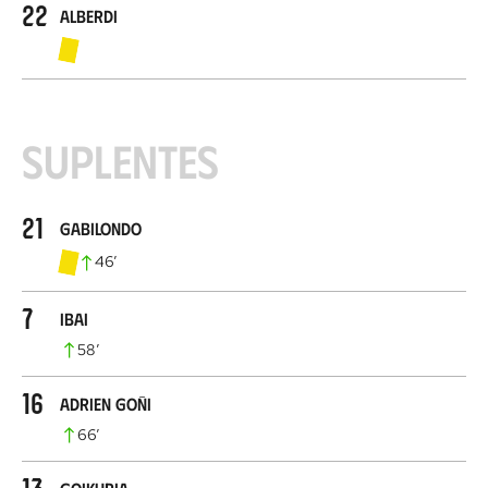
22
Alberdi
Suplentes
21
Gabilondo
46
’
7
Ibai
58
’
16
Adrien Goñi
66
’
13