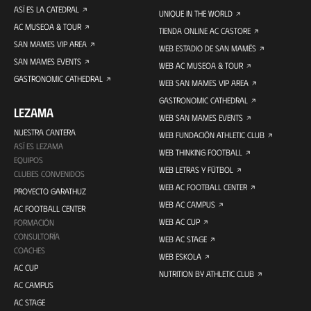
ASÍ ES LA CATEDRAL
UNIQUE IN THE WORLD
AC MUSEOA & TOUR
TIENDA ONLINE AC CASTORE
SAN MAMES VIP AREA
WEB ESTADIO DE SAN MAMÉS
SAN MAMES EVENTS
WEB AC MUSEOA & TOUR
GASTRONOMIC CATHEDRAL
WEB SAN MAMES VIP AREA
GASTRONOMIC CATHEDRAL
LEZAMA
WEB SAN MAMES EVENTS
NUESTRA CANTERA
WEB FUNDACIÓN ATHLETIC CLUB
ASÍ ES LEZAMA
WEB THINKING FOOTBALL
EQUIPOS
WEB LETRAS Y FÚTBOL
CLUBES CONVENIDOS
WEB AC FOOTBALL CENTER
PROYECTO GARATHUZ
WEB AC CAMPUS
AC FOOTBALL CENTER
WEB AC CUP
FORMACIÓN
CONSULTORÍA
WEB AC STAGE
COACHES
WEB ESKOLA
AC CUP
NUTRITION BY ATHLETIC CLUB
AC CAMPUS
AC STAGE