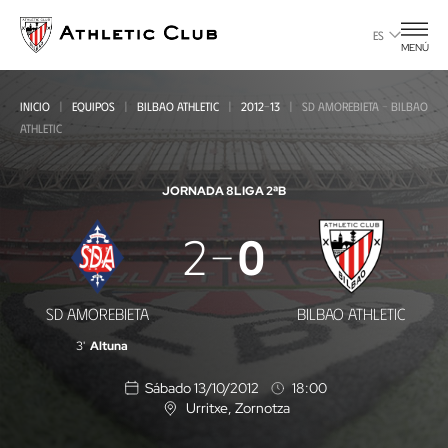
Ir
al
ES
MENÚ
contenido
principal
INICIO
EQUIPOS
BILBAO ATHLETIC
2012-13
SD AMOREBIETA - BILBAO
ATHLETIC
JORNADA 8
LIGA 2ªB
SD
2
0
Amorebieta
-
SD AMOREBIETA
BILBAO ATHLETIC
Bilbao
3'
Altuna
Athletic
Sábado 13/10/2012
18:00
Urritxe
, Zornotza
U
b