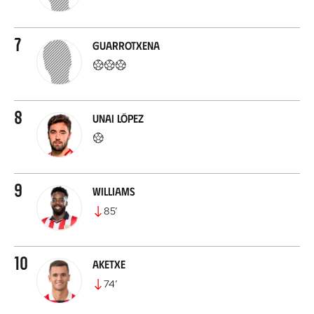
7
Guarrotxena
8
Unai López
9
Williams
85
’
10
Aketxe
74
’