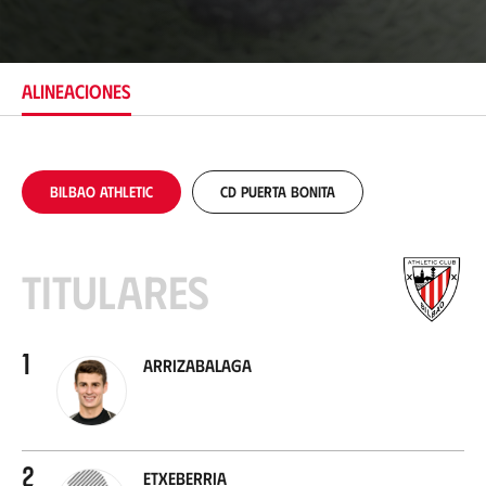
b
i
c
a
c
ALINEACIONES
i
ó
n
Bilbao Athletic
CD Puerta Bonita
Titulares
1
Arrizabalaga
2
Etxeberria