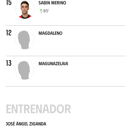
15
Sabin Merino
85
’
12
Magdaleno
13
Magunazelaia
Entrenador
José Ángel Ziganda