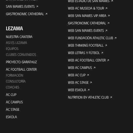
WEB ESTADIO DE SAN MAMÉS
SAN MAMES EVENTS
WEB AC MUSEOA & TOUR
GASTRONOMIC CATHEDRAL
WEB SAN MAMES VIP AREA
GASTRONOMIC CATHEDRAL
LEZAMA
WEB SAN MAMES EVENTS
NUESTRA CANTERA
WEB FUNDACIÓN ATHLETIC CLUB
ASÍ ES LEZAMA
WEB THINKING FOOTBALL
EQUIPOS
WEB LETRAS Y FÚTBOL
CLUBES CONVENIDOS
WEB AC FOOTBALL CENTER
PROYECTO GARATHUZ
WEB AC CAMPUS
AC FOOTBALL CENTER
WEB AC CUP
FORMACIÓN
CONSULTORÍA
WEB AC STAGE
COACHES
WEB ESKOLA
AC CUP
NUTRITION BY ATHLETIC CLUB
AC CAMPUS
AC STAGE
ESKOLA