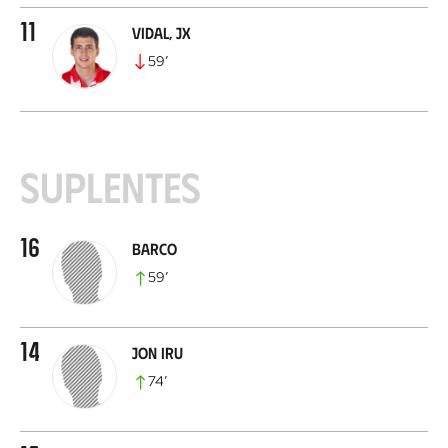
11
Vidal, JX
59
’
Suplentes
16
Barco
59
’
14
Jon Iru
74
’