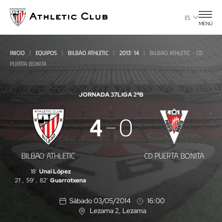
Ir
al
ES
MENÚ
contenido
principal
INICIO
EQUIPOS
BILBAO ATHLETIC
2013-14
BILBAO ATHLETIC - CD
PUERTA BONITA
JORNADA 37
LIGA 2ªB
Bilbao
4
0
Athletic
-
BILBAO ATHLETIC
CD PUERTA BONITA
CD
18'
Unai López
Puerta
21'
,
59'
,
82'
Guarrotxena
Bonita
Sábado 03/05/2014
16:00
Lezama 2
, Lezama
U