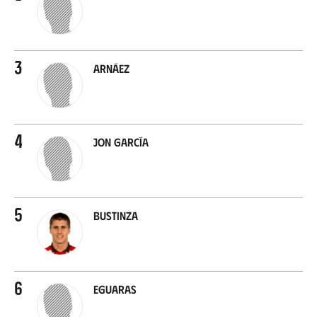
3
Arnáez
4
Jon García
5
Bustinza
6
Eguaras