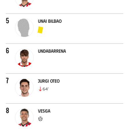
5
Unai Bilbao
6
Undabarrena
7
Jurgi Oteo
64
’
8
Vesga