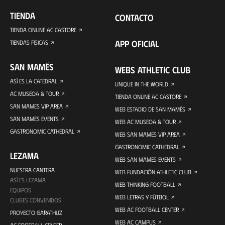
TIENDA
CONTACTO
TIENDA ONLINE AC CASTORE
APP OFICIAL
TIENDAS FÍSICAS
SAN MAMÉS
WEBS ATHLETIC CLUB
ASÍ ES LA CATEDRAL
UNIQUE IN THE WORLD
AC MUSEOA & TOUR
TIENDA ONLINE AC CASTORE
SAN MAMES VIP AREA
WEB ESTADIO DE SAN MAMÉS
SAN MAMES EVENTS
WEB AC MUSEOA & TOUR
GASTRONOMIC CATHEDRAL
WEB SAN MAMES VIP AREA
GASTRONOMIC CATHEDRAL
LEZAMA
WEB SAN MAMES EVENTS
NUESTRA CANTERA
WEB FUNDACIÓN ATHLETIC CLUB
ASÍ ES LEZAMA
WEB THINKING FOOTBALL
EQUIPOS
WEB LETRAS Y FÚTBOL
CLUBES CONVENIDOS
WEB AC FOOTBALL CENTER
PROYECTO GARATHUZ
WEB AC CAMPUS