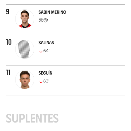
9
Sabin Merino
10
Salinas
64
’
11
Seguín
83
’
Suplentes