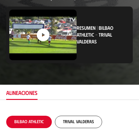
U
b
i
c
a
c
RESUMEN
|
BILBAO
i
ATHLETIC
-
TRIVAL
ó
VALDERAS
n
ALINEACIONES
Bilbao Athletic
Trival Valderas