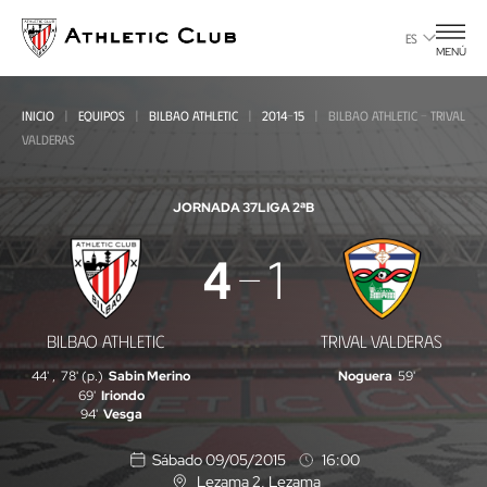
Ir
al
ES
MENÚ
contenido
principal
INICIO
EQUIPOS
BILBAO ATHLETIC
2014-15
BILBAO ATHLETIC - TRIVAL
VALDERAS
JORNADA 37
LIGA 2ªB
Bilbao
4
1
Athletic
-
BILBAO ATHLETIC
TRIVAL VALDERAS
Trival
44'
,
78' (p.)
Sabin Merino
Noguera
59'
Valderas
69'
Iriondo
94'
Vesga
Sábado 09/05/2015
16:00
Lezama 2
, Lezama