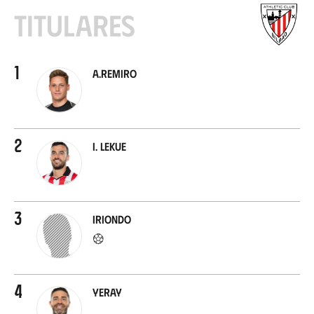
Titulares
1
A.Remiro
2
I. Lekue
3
Iriondo
4
Yeray