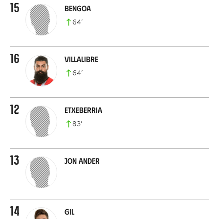
15
Bengoa
64
’
16
Villalibre
64
’
12
Etxeberria
83
’
13
Jon Ander
14
Gil