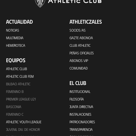
ACTUALIDAD
ATHLETICZALES
NOTICIAS
SOCIOS/AS
MULTIMEDIA
GAZTE ABONOA
HEMEROTECA
CLUB ATHLETIC
PEÑAS OFICIALES
EQUIPOS
ABONOS VIP
COMUNIDAD
ATHLETIC CLUB
ATHLETIC CLUB FEM
EL CLUB
BILBAO ATHLETIC
FEMENINO B
INSTITUCIONAL
PREMIER LEAGUE U21
FILOSOFÍA
BASCONIA
JUNTA DIRECTIVA
FEMENINO C
INSTALACIONES
ATHLETIC YOUTH LEAGUE
PATROCINADORES
JUVENIL DIV. DE HONOR
TRANSPARENCIA