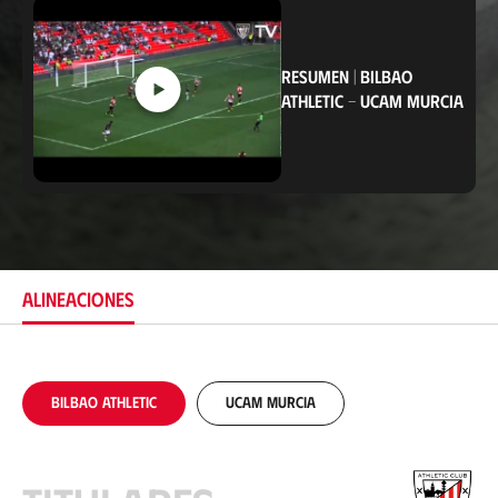
i
c
a
c
RESUMEN
|
BILBAO
i
ó
ATHLETIC
-
UCAM MURCIA
n
ALINEACIONES
Bilbao Athletic
UCAM Murcia