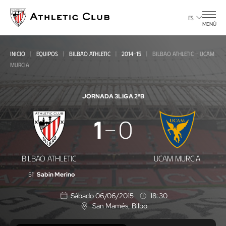
Ir
al
ES
MENÚ
contenido
principal
INICIO
EQUIPOS
BILBAO ATHLETIC
2014-15
BILBAO ATHLETIC - UCAM
MURCIA
JORNADA 3
LIGA 2ªB
Bilbao
1
0
Athletic
-
BILBAO ATHLETIC
UCAM MURCIA
UCAM
51'
Sabin Merino
Murcia
Sábado 06/06/2015
18:30
San Mamés
, Bilbo
U
b