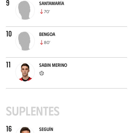
9
Santamaría
70
’
10
Bengoa
80
’
11
Sabin Merino
Suplentes
16
Seguín