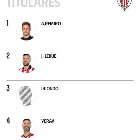
Titulares
1
A.Remiro
2
I. Lekue
3
Iriondo
4
Yeray