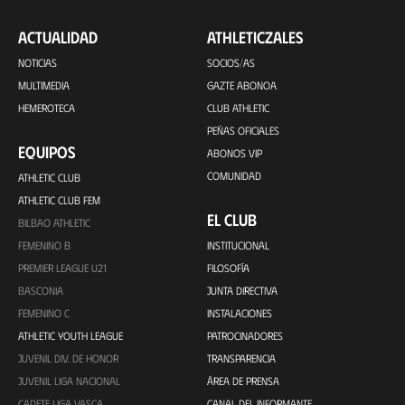
ACTUALIDAD
ATHLETICZALES
NOTICIAS
SOCIOS/AS
MULTIMEDIA
GAZTE ABONOA
HEMEROTECA
CLUB ATHLETIC
PEÑAS OFICIALES
EQUIPOS
ABONOS VIP
COMUNIDAD
ATHLETIC CLUB
ATHLETIC CLUB FEM
EL CLUB
BILBAO ATHLETIC
FEMENINO B
INSTITUCIONAL
PREMIER LEAGUE U21
FILOSOFÍA
BASCONIA
JUNTA DIRECTIVA
FEMENINO C
INSTALACIONES
ATHLETIC YOUTH LEAGUE
PATROCINADORES
JUVENIL DIV. DE HONOR
TRANSPARENCIA
JUVENIL LIGA NACIONAL
ÁREA DE PRENSA
CADETE LIGA VASCA
CANAL DEL INFORMANTE