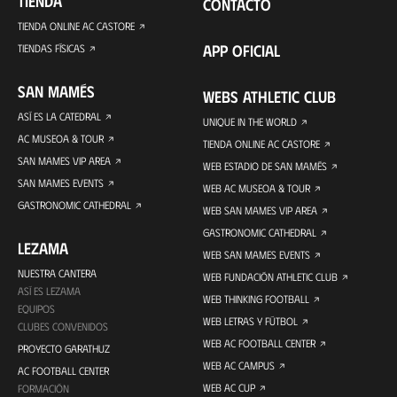
TIENDA
CONTACTO
TIENDA ONLINE AC CASTORE
APP OFICIAL
TIENDAS FÍSICAS
SAN MAMÉS
WEBS ATHLETIC CLUB
ASÍ ES LA CATEDRAL
UNIQUE IN THE WORLD
AC MUSEOA & TOUR
TIENDA ONLINE AC CASTORE
SAN MAMES VIP AREA
WEB ESTADIO DE SAN MAMÉS
SAN MAMES EVENTS
WEB AC MUSEOA & TOUR
GASTRONOMIC CATHEDRAL
WEB SAN MAMES VIP AREA
GASTRONOMIC CATHEDRAL
LEZAMA
WEB SAN MAMES EVENTS
NUESTRA CANTERA
WEB FUNDACIÓN ATHLETIC CLUB
ASÍ ES LEZAMA
WEB THINKING FOOTBALL
EQUIPOS
WEB LETRAS Y FÚTBOL
CLUBES CONVENIDOS
WEB AC FOOTBALL CENTER
PROYECTO GARATHUZ
WEB AC CAMPUS
AC FOOTBALL CENTER
WEB AC CUP
FORMACIÓN