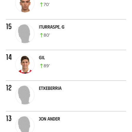
70
’
15
Iturraspe, G
80
’
14
Gil
89
’
12
Etxeberria
13
Jon Ander