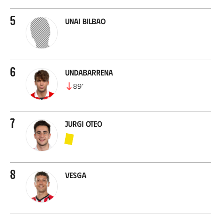
5
Unai Bilbao
6
Undabarrena
89
’
7
Jurgi Oteo
8
Vesga