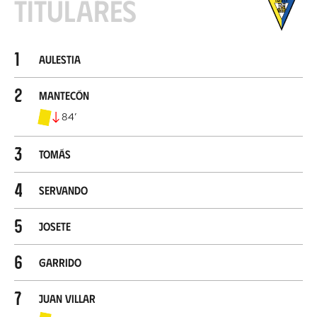
Titulares
1
Aulestia
2
Mantecón
84
’
3
Tomás
4
Servando
5
Josete
6
Garrido
7
Juan Villar