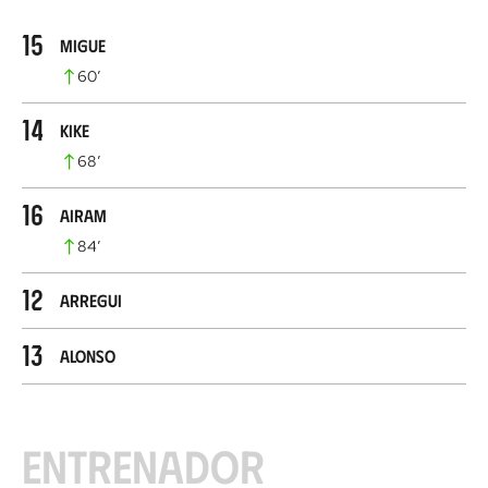
15
Migue
60
’
14
Kike
68
’
16
Airam
84
’
12
Arregui
13
Alonso
Entrenador