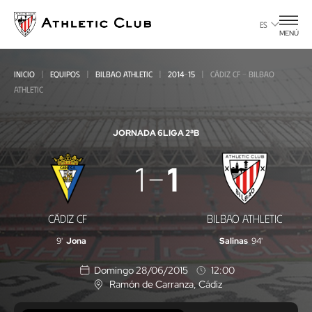
Ir
al
ES
MENÚ
contenido
principal
INICIO
EQUIPOS
BILBAO ATHLETIC
2014-15
CÁDIZ CF - BILBAO
ATHLETIC
JORNADA 6
LIGA 2ªB
Cádiz
1
1
CF
-
CÁDIZ CF
BILBAO ATHLETIC
Bilbao
9'
Jona
Salinas
94'
Athletic
Domingo 28/06/2015
12:00
Ramón de Carranza
, Cádiz
U
b