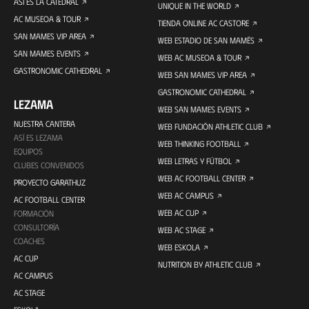
ASÍ ES LA CATEDRAL
UNIQUE IN THE WORLD
AC MUSEOA & TOUR
TIENDA ONLINE AC CASTORE
SAN MAMES VIP AREA
WEB ESTADIO DE SAN MAMÉS
SAN MAMES EVENTS
WEB AC MUSEOA & TOUR
GASTRONOMIC CATHEDRAL
WEB SAN MAMES VIP AREA
GASTRONOMIC CATHEDRAL
LEZAMA
WEB SAN MAMES EVENTS
NUESTRA CANTERA
WEB FUNDACIÓN ATHLETIC CLUB
ASÍ ES LEZAMA
WEB THINKING FOOTBALL
EQUIPOS
WEB LETRAS Y FÚTBOL
CLUBES CONVENIDOS
WEB AC FOOTBALL CENTER
PROYECTO GARATHUZ
WEB AC CAMPUS
AC FOOTBALL CENTER
WEB AC CUP
FORMACIÓN
CONSULTORÍA
WEB AC STAGE
COACHES
WEB ESKOLA
AC CUP
NUTRITION BY ATHLETIC CLUB
AC CAMPUS
AC STAGE