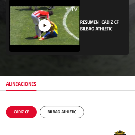
i
c
a
c
i
RESUMEN
|
CÁDIZ CF
-
ó
BILBAO ATHLETIC
n
ALINEACIONES
Cádiz CF
Bilbao Athletic