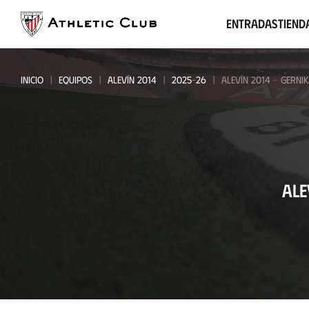
Ir
al
Entradas
Tiend
contenido
principal
INICIO
EQUIPOS
ALEVÍN 2014
2025-26
ALEVÍN 2014 - GERNI
Alevín
ALE
2014
-
Gernika
Club