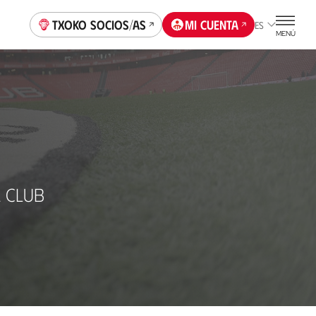
Txoko socios/as
Mi cuenta
ES
MENÚ
 CLUB