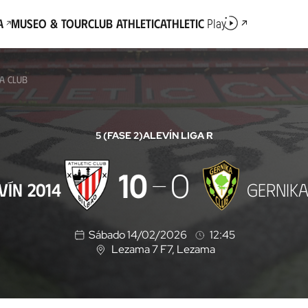
a
Museo & Tour
Club Athletic
Athletic
Play
KA CLUB
5 (FASE 2)
ALEVÍN LIGA R
10
0
VÍN 2014
GERNIKA
Sábado 14/02/2026
12:45
Lezama 7 F7
, Lezama
U
b
i
c