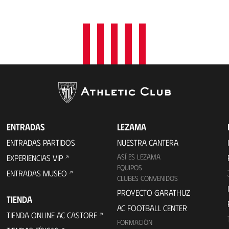
a
c
i
ó
n
ENTRADAS
LEZAMA
ENTRADAS PARTIDOS
NUESTRA CANTERA
ASÍ ES LEZAMA
EXPERIENCIAS VIP
EQUIPOS
ENTRADAS MUSEO
CLUBES CONVENIDOS
PROYECTO GARATHUZ
TIENDA
AC FOOTBALL CENTER
TIENDA ONLINE AC CASTORE
FORMACIÓN