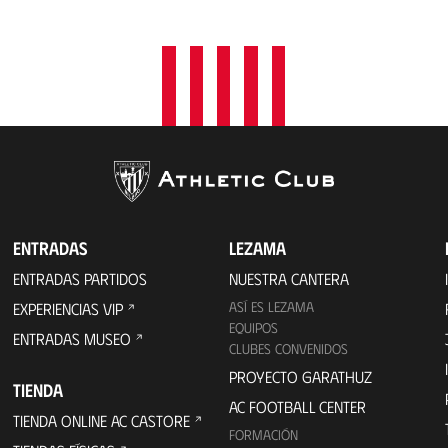
a
c
i
ó
n
ENTRADAS
LEZAMA
ENTRADAS PARTIDOS
NUESTRA CANTERA
ASÍ ES LEZAMA
EXPERIENCIAS VIP
EQUIPOS
ENTRADAS MUSEO
CLUBES CONVENIDOS
PROYECTO GARATHUZ
TIENDA
AC FOOTBALL CENTER
TIENDA ONLINE AC CASTORE
FORMACIÓN