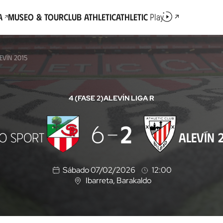
a
Museo & Tour
Club Athletic
Athletic
Play
EVÍN 2015
4 (FASE 2)
ALEVÍN LIGA R
6
2
O SPORT
ALEVÍN 
Sábado 07/02/2026
12:00
Ibarreta
, Barakaldo
U
b
i
c