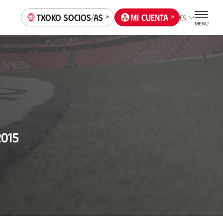
Txoko socios/as
Mi cuenta
ES
MENÚ
2015