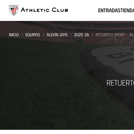
Ir
al
Entradas
Tiend
contenido
principal
INICIO
EQUIPOS
ALEVÍN 2015
2025-26
RETUERTO SPORT - AL
Retuerto
RETUERT
Sport
-
Alevín
2015