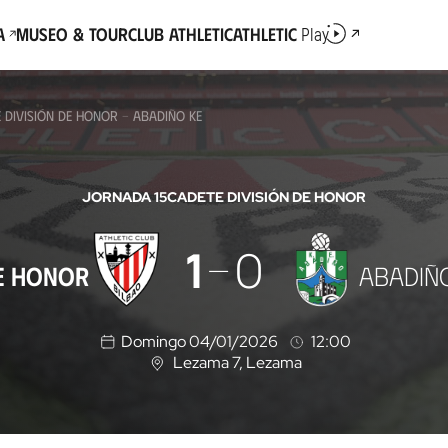
a
Museo & Tour
Club Athletic
Athletic
Play
 DIVISIÓN DE HONOR - ABADIÑO KE
JORNADA 15
CADETE DIVISIÓN DE HONOR
1
0
DE HONOR
ABADIÑ
Domingo 04/01/2026
12:00
Lezama 7
, Lezama
U
b
i
c