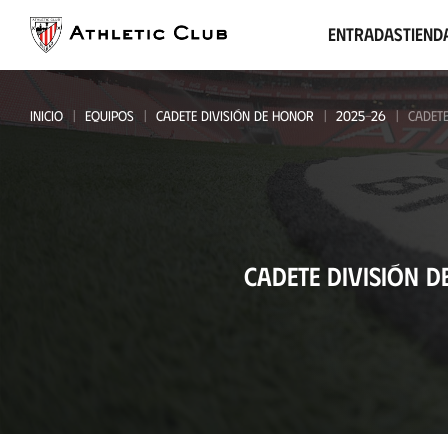
Ir
al
Entradas
Tiend
contenido
principal
INICIO
EQUIPOS
CADETE DIVISIÓN DE HONOR
2025-26
CADETE
Cadete
CADETE DIVISIÓN 
División
de
Honor
-
Abadiño
KE