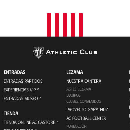
a
c
i
ó
n
ENTRADAS
LEZAMA
ENTRADAS PARTIDOS
NUESTRA CANTERA
ASÍ ES LEZAMA
EXPERIENCIAS VIP
EQUIPOS
ENTRADAS MUSEO
CLUBES CONVENIDOS
PROYECTO GARATHUZ
TIENDA
AC FOOTBALL CENTER
TIENDA ONLINE AC CASTORE
FORMACIÓN