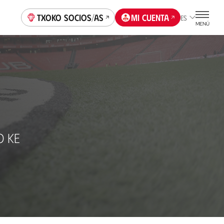
Txoko socios/as
Mi cuenta
ES
MENÚ
O KE