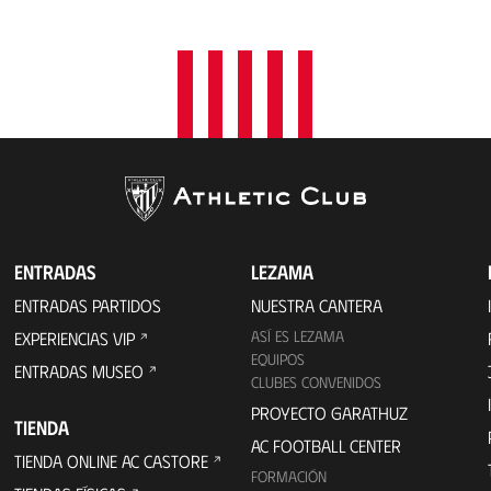
a
c
i
ó
n
ENTRADAS
LEZAMA
ENTRADAS PARTIDOS
NUESTRA CANTERA
ASÍ ES LEZAMA
EXPERIENCIAS VIP
EQUIPOS
ENTRADAS MUSEO
CLUBES CONVENIDOS
PROYECTO GARATHUZ
TIENDA
AC FOOTBALL CENTER
TIENDA ONLINE AC CASTORE
FORMACIÓN