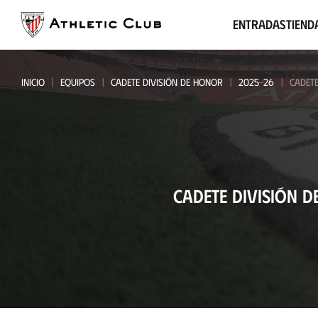
Ir
al
Entradas
Tiend
contenido
principal
INICIO
EQUIPOS
CADETE DIVISIÓN DE HONOR
2025-26
CADETE
Cadete
CADETE DIVISIÓN 
División
de
Honor
-
Asker
Fotball