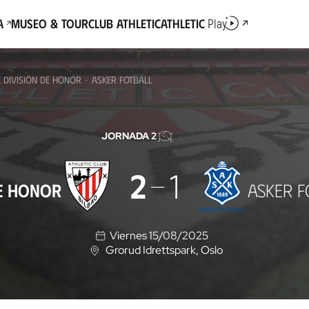
a
Museo & Tour
Club Athletic
Athletic
Play
 DIVISIÓN DE HONOR - ASKER FOTBALL
JORNADA 2
2
1
DE HONOR
ASKER F
Viernes 15/08/2025
Grorud Idrettspark
, Oslo
U
b
i
c