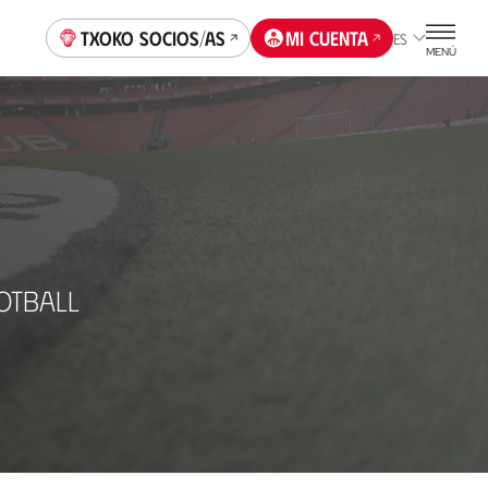
Txoko socios/as
Mi cuenta
ES
MENÚ
OTBALL