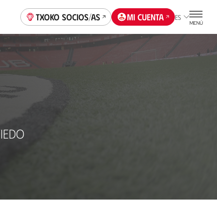
Txoko socios/as
Mi cuenta
ES
MENÚ
IEDO