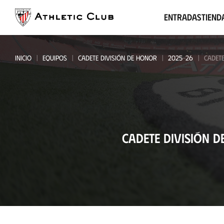
Ir
al
Entradas
Tiend
contenido
principal
INICIO
EQUIPOS
CADETE DIVISIÓN DE HONOR
2025-26
CADETE
Cadete
CADETE DIVISIÓN 
División
de
Honor
-
Real
Oviedo