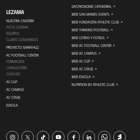
GASTRONOMIC CATHEDRAL
LEZAMA
WEB SAN MAMES EVENTS
NUESTRA CANTERA
WEB FUNDACIÓN ATHLETIC CLUB
ASÍ ES LEZAMA
WEB THINKING FOOTBALL
EQUIPOS
WEB LETRAS Y FÚTBOL
CLUBES CONVENIDOS
WEB AC FOOTBALL CENTER
PROYECTO GARATHUZ
WEB AC CAMPUS
AC FOOTBALL CENTER
WEB AC CUP
FORMACIÓN
CONSULTORÍA
WEB AC STAGE
COACHES
WEB ESKOLA
AC CUP
NUTRITION BY ATHLETIC CLUB
AC CAMPUS
AC STAGE
ESKOLA