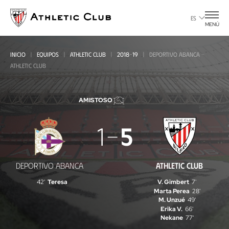
Ir
al
ES
MENÚ
contenido
principal
INICIO
EQUIPOS
ATHLETIC CLUB
2018-19
DEPORTIVO ABANCA -
ATHLETIC CLUB
AMISTOSO
Deportivo
1
5
Abanca
-
DEPORTIVO ABANCA
ATHLETIC CLUB
Athletic
42'
Teresa
V. Gimbert
7'
Club
Marta Perea
28'
M. Unzué
49'
Erika V.
66'
Nekane
77'