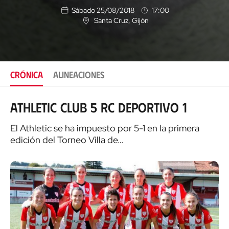
Sábado 25/08/2018
17:00
Santa Cruz
, Gijón
U
b
i
c
a
c
CRÓNICA
ALINEACIONES
i
ó
n
Athletic Club 5 RC Deportivo 1
El Athletic se ha impuesto por 5-1 en la primera
edición del Torneo Villa de…