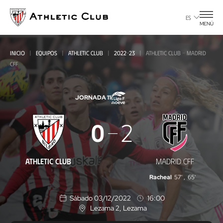
Ir
al
ES
MENÚ
contenido
principal
INICIO
EQUIPOS
ATHLETIC CLUB
2022-23
ATHLETIC CLUB - MADRID
CFF
JORNADA 11
Athletic
0
2
Club
-
ATHLETIC CLUB
MADRID CFF
Madrid
Racheal
57'
,
65'
CFF
Sábado 03/12/2022
16:00
Lezama 2
, Lezama
U
b