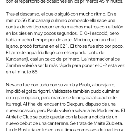
con el repertorio de ocasiones en los primeros 45 minutos.
Tras el descanso, el duelo siguió con mucho ritmo. En el
minuto 56 Kundananji culminó como solo ella sabe una
contra de vértigo recorriendo muchos metros con el balón
en los pies en muy pocos segundos. El 0-1 escoció, pero
había mucho tiempo por delante. Mariana, con un chut
lejano, probó fortuna en el 62´. El tiro se fue alto por poco.
El jarro de agua fría llegó con el segundo tanto de
Kundananji, casi un calco del primero. La internacional de
Zambia volvió a ser la más rápida para poner el 0-2 esta vez
en el minuto 65.
Nevado fue con todo con su zurda y Paola, a bocajarro,
impidió el gol zurigorri. Valdezate también pudo culminar
otra gran opción, pero marcar se le negaba al cuadro de
Iturregi. Al final del encuentro Elexpuru dispuso de una
nueva ocasión, pero Paola volvió a salvar a las Madrileñas. El
Athletic Club se pudo quedar con la buena noticia de un
nuevo debut de una canterana. Se trata de Maite Zubieta.
La de Busturia entró en los últimos compases del partido y