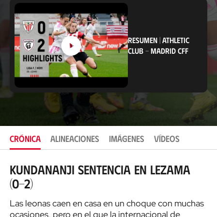
i
c
a
c
i
RESUMEN
|
ATHLETIC
ó
CLUB
-
MADRID CFF
n
CRÓNICA
ALINEACIONES
IMÁGENES
VÍDEOS
Kundananji sentencia en Lezama
(0-2)
Las leonas caen en casa en un choque con muchas
ocasiones, pero en el que la internacional de