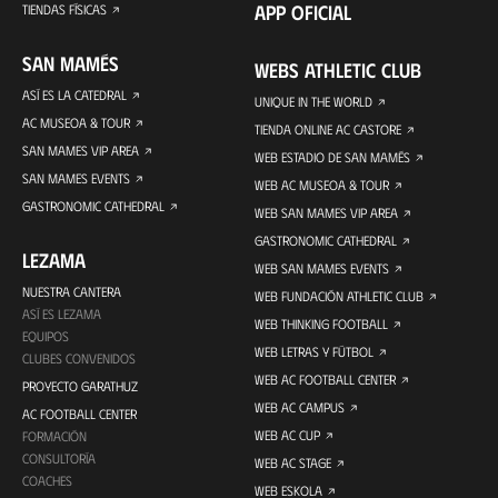
APP OFICIAL
TIENDAS FÍSICAS
SAN MAMÉS
WEBS ATHLETIC CLUB
ASÍ ES LA CATEDRAL
UNIQUE IN THE WORLD
AC MUSEOA & TOUR
TIENDA ONLINE AC CASTORE
SAN MAMES VIP AREA
WEB ESTADIO DE SAN MAMÉS
SAN MAMES EVENTS
WEB AC MUSEOA & TOUR
GASTRONOMIC CATHEDRAL
WEB SAN MAMES VIP AREA
GASTRONOMIC CATHEDRAL
LEZAMA
WEB SAN MAMES EVENTS
NUESTRA CANTERA
WEB FUNDACIÓN ATHLETIC CLUB
ASÍ ES LEZAMA
WEB THINKING FOOTBALL
EQUIPOS
WEB LETRAS Y FÚTBOL
CLUBES CONVENIDOS
WEB AC FOOTBALL CENTER
PROYECTO GARATHUZ
WEB AC CAMPUS
AC FOOTBALL CENTER
WEB AC CUP
FORMACIÓN
CONSULTORÍA
WEB AC STAGE
COACHES
WEB ESKOLA