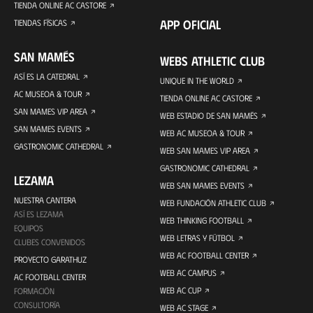
TIENDA ONLINE AC CASTORE
APP OFICIAL
TIENDAS FÍSICAS
SAN MAMÉS
WEBS ATHLETIC CLUB
ASÍ ES LA CATEDRAL
UNIQUE IN THE WORLD
AC MUSEOA & TOUR
TIENDA ONLINE AC CASTORE
SAN MAMES VIP AREA
WEB ESTADIO DE SAN MAMÉS
SAN MAMES EVENTS
WEB AC MUSEOA & TOUR
GASTRONOMIC CATHEDRAL
WEB SAN MAMES VIP AREA
GASTRONOMIC CATHEDRAL
LEZAMA
WEB SAN MAMES EVENTS
NUESTRA CANTERA
WEB FUNDACIÓN ATHLETIC CLUB
ASÍ ES LEZAMA
WEB THINKING FOOTBALL
EQUIPOS
WEB LETRAS Y FÚTBOL
CLUBES CONVENIDOS
WEB AC FOOTBALL CENTER
PROYECTO GARATHUZ
WEB AC CAMPUS
AC FOOTBALL CENTER
WEB AC CUP
FORMACIÓN
CONSULTORÍA
WEB AC STAGE