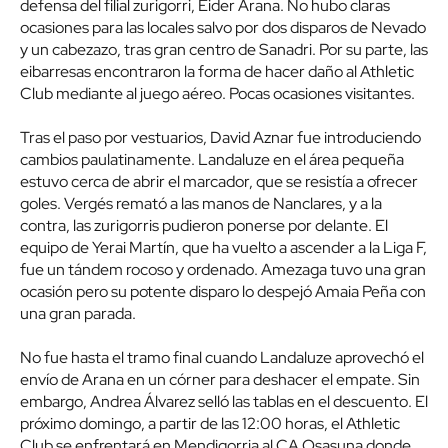
defensa del filial zurigorri, Eider Arana. No hubo claras
ocasiones para las locales salvo por dos disparos de Nevado
y un cabezazo, tras gran centro de Sanadri. Por su parte, las
eibarresas encontraron la forma de hacer daño al Athletic
Club mediante al juego aéreo. Pocas ocasiones visitantes.
Tras el paso por vestuarios, David Aznar fue introduciendo
cambios paulatinamente. Landaluze en el área pequeña
estuvo cerca de abrir el marcador, que se resistía a ofrecer
goles. Vergés remató a las manos de Nanclares, y a la
contra, las zurigorris pudieron ponerse por delante. El
equipo de Yerai Martín, que ha vuelto a ascender a la Liga F,
fue un tándem rocoso y ordenado. Amezaga tuvo una gran
ocasión pero su potente disparo lo despejó Amaia Peña con
una gran parada.
No fue hasta el tramo final cuando Landaluze aprovechó el
envío de Arana en un córner para deshacer el empate. Sin
embargo, Andrea Álvarez selló las tablas en el descuento. El
próximo domingo, a partir de las 12:00 horas, el Athletic
Club se enfrentará en Mendigorria al CA Osasuna donde