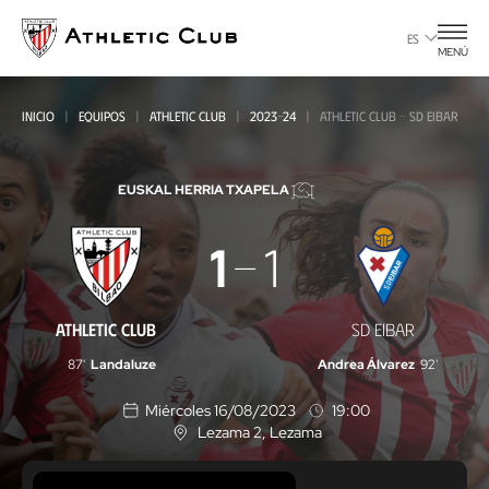
Ir
al
ES
MENÚ
contenido
principal
INICIO
EQUIPOS
ATHLETIC CLUB
2023-24
ATHLETIC CLUB - SD EIBAR
EUSKAL HERRIA TXAPELA
Athletic
1
1
Club
-
ATHLETIC CLUB
SD EIBAR
SD
87'
Landaluze
Andrea Álvarez
92'
Eibar
Miércoles 16/08/2023
19:00
Lezama 2
, Lezama
U
b
i