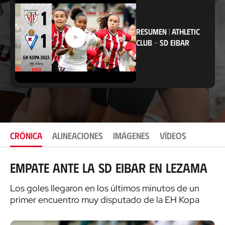
c
a
c
i
RESUMEN
|
ATHLETIC
ó
CLUB
-
SD EIBAR
n
CRÓNICA
ALINEACIONES
IMÁGENES
VÍDEOS
Empate ante la SD Eibar en Lezama
Los goles llegaron en los últimos minutos de un
primer encuentro muy disputado de la EH Kopa