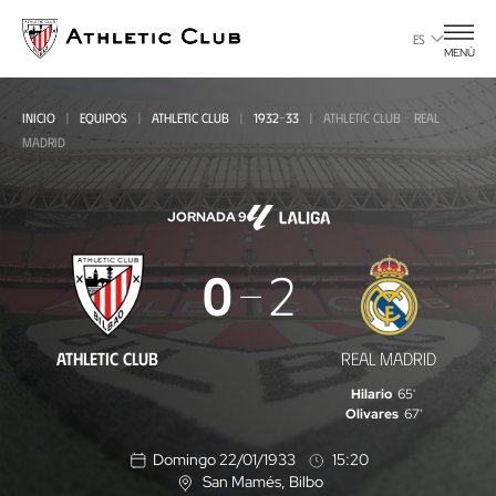
Ir
al
ES
MENÚ
contenido
principal
INICIO
EQUIPOS
ATHLETIC CLUB
1932-33
ATHLETIC CLUB - REAL
MADRID
JORNADA 9
Athletic
0
2
Club
-
ATHLETIC CLUB
REAL MADRID
Real
Hilario
65'
Madrid
Olivares
67'
Domingo 22/01/1933
15:20
San Mamés
, Bilbo
U