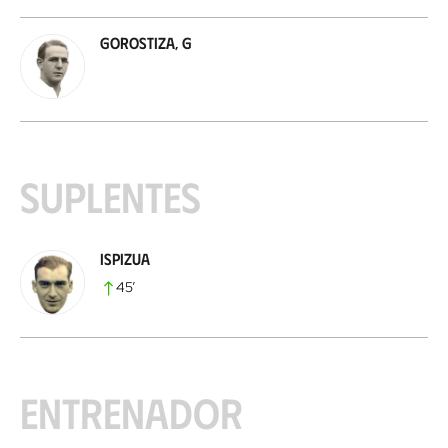
Gorostiza, G
Suplentes
Ispizua
45
’
Entrenador