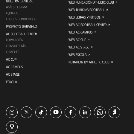
NUESTRA CANTERA
WEB FUNDACIÓN ATHLETIC CLUB
ASÍ ES LEZAMA
WEB THINKING FOOTBALL
EQUIPOS
WEB LETRAS Y FÚTBOL
CLUBES CONVENIDOS
WEB AC FOOTBALL CENTER
PROYECTO GARATHUZ
WEB AC CAMPUS
AC FOOTBALL CENTER
WEB AC CUP
FORMACIÓN
CONSULTORÍA
WEB AC STAGE
COACHES
WEB ESKOLA
AC CUP
NUTRITION BY ATHLETIC CLUB
AC CAMPUS
AC STAGE
ESKOLA