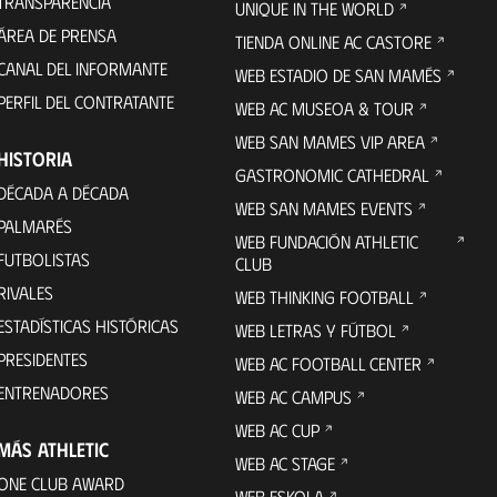
TRANSPARENCIA
UNIQUE IN THE WORLD
ÁREA DE PRENSA
TIENDA ONLINE AC CASTORE
CANAL DEL INFORMANTE
WEB ESTADIO DE SAN MAMÉS
PERFIL DEL CONTRATANTE
WEB AC MUSEOA & TOUR
WEB SAN MAMES VIP AREA
HISTORIA
GASTRONOMIC CATHEDRAL
DÉCADA A DÉCADA
WEB SAN MAMES EVENTS
PALMARÉS
WEB FUNDACIÓN ATHLETIC
FUTBOLISTAS
CLUB
RIVALES
WEB THINKING FOOTBALL
ESTADÍSTICAS HISTÓRICAS
WEB LETRAS Y FÚTBOL
PRESIDENTES
WEB AC FOOTBALL CENTER
ENTRENADORES
WEB AC CAMPUS
WEB AC CUP
MÁS ATHLETIC
WEB AC STAGE
ONE CLUB AWARD
WEB ESKOLA