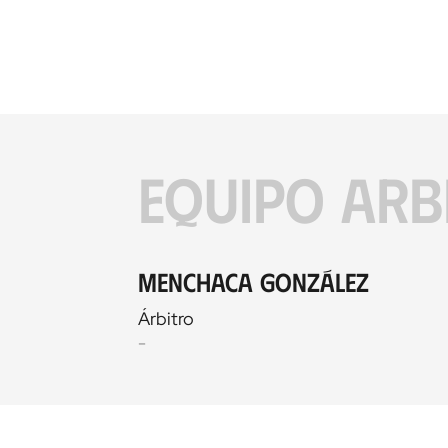
EQUIPO ARB
Menchaca González
Árbitro
-