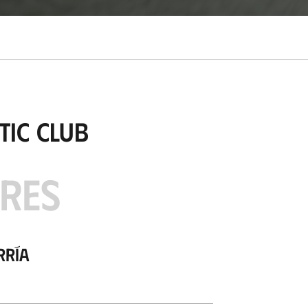
tic Club
ARES
rría