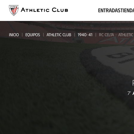
Ir
al
Entradas
Tiend
contenido
principal
INICIO
EQUIPOS
ATHLETIC CLUB
1940-41
RC CELTA - ATHLETIC
RC
Celta
-
7'
Athletic
Club