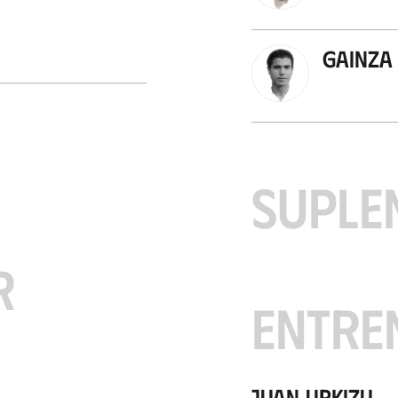
Gainza
SUPLE
R
ENTRE
Juan Urkizu