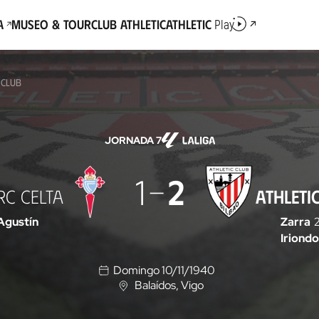
a
Museo & Tour
Club Athletic
Athletic
Play
 CLUB
JORNADA 7
1
2
RC CELTA
ATHLETI
Agustín
Zarra
2
Iriondo
Domingo 10/11/1940
Balaídos
, Vigo
U
b