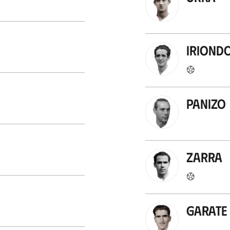
Iriond
Panizo
Zarra
Garate