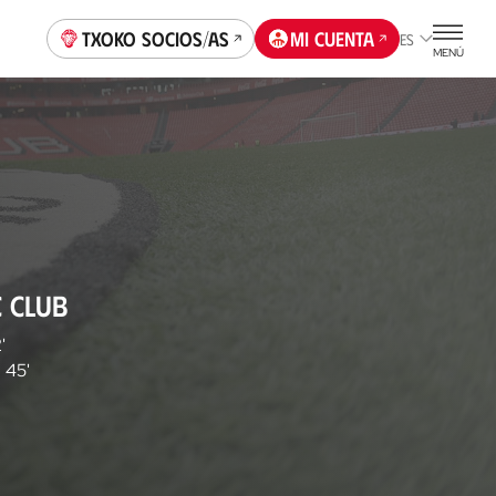
Txoko socios/as
Mi cuenta
ES
MENÚ
C CLUB
'
45'