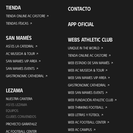
TIENDA
CONTACTO
TIENDA ONLINE AC CASTORE
APP OFICIAL
TIENDAS FÍSICAS
SAN MAMÉS
WEBS ATHLETIC CLUB
ASÍ ES LA CATEDRAL
UNIQUE IN THE WORLD
AC MUSEOA & TOUR
TIENDA ONLINE AC CASTORE
SAN MAMES VIP AREA
WEB ESTADIO DE SAN MAMÉS
SAN MAMES EVENTS
WEB AC MUSEOA & TOUR
GASTRONOMIC CATHEDRAL
WEB SAN MAMES VIP AREA
GASTRONOMIC CATHEDRAL
LEZAMA
WEB SAN MAMES EVENTS
NUESTRA CANTERA
WEB FUNDACIÓN ATHLETIC CLUB
ASÍ ES LEZAMA
WEB THINKING FOOTBALL
EQUIPOS
WEB LETRAS Y FÚTBOL
CLUBES CONVENIDOS
WEB AC FOOTBALL CENTER
PROYECTO GARATHUZ
WEB AC CAMPUS
AC FOOTBALL CENTER