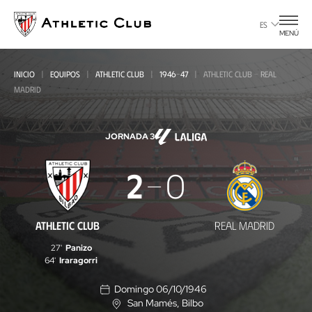
Ir
al
ES
MENÚ
contenido
principal
INICIO
EQUIPOS
ATHLETIC CLUB
1946-47
ATHLETIC CLUB - REAL
MADRID
JORNADA 3
Athletic
2
0
Club
-
ATHLETIC CLUB
REAL MADRID
Real
27'
Panizo
Madrid
64'
Iraragorri
Domingo 06/10/1946
San Mamés
, Bilbo
U