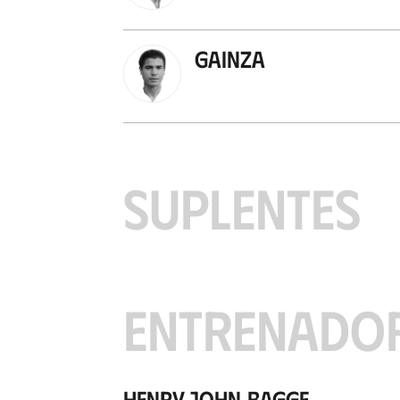
Gainza
SUPLENTES
ENTRENADO
Henry John Bagge