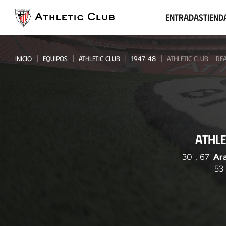
Ir
al
Entradas
Tiend
contenido
principal
INICIO
EQUIPOS
ATHLETIC CLUB
1947-48
ATHLETIC CLUB - RE
Athletic
ATHLE
Club
-
30'
,
67'
Ar
53'
Real
Madrid