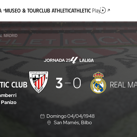
a
Museo & Tour
Club Athletic
Athletic
Play
AL MADRID
JORNADA 25
3
0
TIC CLUB
REAL M
amberri
Panizo
Domingo 04/04/1948
San Mamés
, Bilbo
U
b