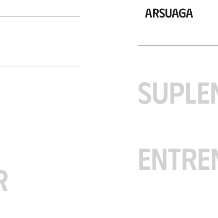
Arsuaga
SUPLE
ENTRE
R