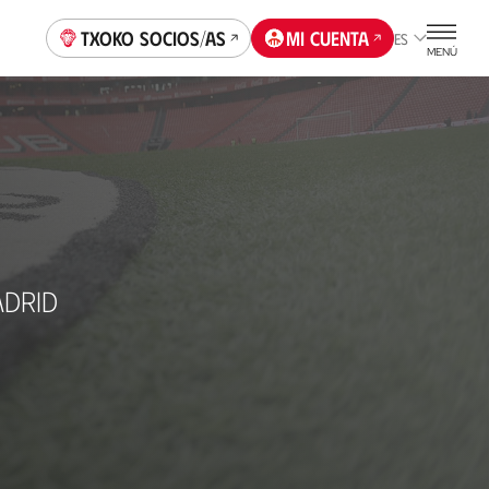
Txoko socios/as
Mi cuenta
ES
MENÚ
ADRID