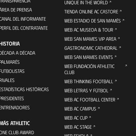
TRANSPARENCIA
UNIQUE IN THE WORLD
ÁREA DE PRENSA
TIENDA ONLINE AC CASTORE
CANAL DEL INFORMANTE
WEB ESTADIO DE SAN MAMÉS
PERFIL DEL CONTRATANTE
WEB AC MUSEOA & TOUR
WEB SAN MAMES VIP AREA
HISTORIA
GASTRONOMIC CATHEDRAL
DÉCADA A DÉCADA
WEB SAN MAMES EVENTS
PALMARÉS
WEB FUNDACIÓN ATHLETIC
FUTBOLISTAS
CLUB
RIVALES
WEB THINKING FOOTBALL
ESTADÍSTICAS HISTÓRICAS
WEB LETRAS Y FÚTBOL
PRESIDENTES
WEB AC FOOTBALL CENTER
ENTRENADORES
WEB AC CAMPUS
WEB AC CUP
MÁS ATHLETIC
WEB AC STAGE
ONE CLUB AWARD
WEB ESKOLA