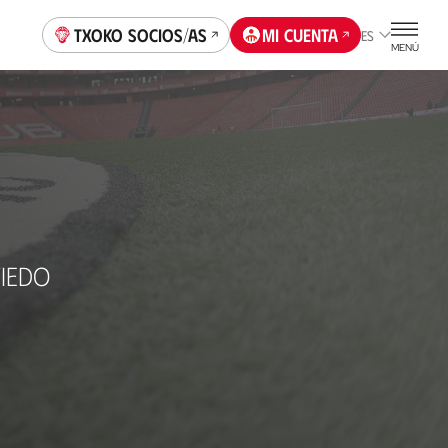
Txoko socios/as
Mi cuenta
ES
MENÚ
IEDO