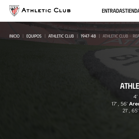
Ir
al
Entradas
Tiend
contenido
principal
INICIO
EQUIPOS
ATHLETIC CLUB
1947-48
ATHLETIC CLUB - RE
Athletic
ATHLE
Club
-
4'
17'
,
56'
Are
Real
21'
,
65'
Oviedo