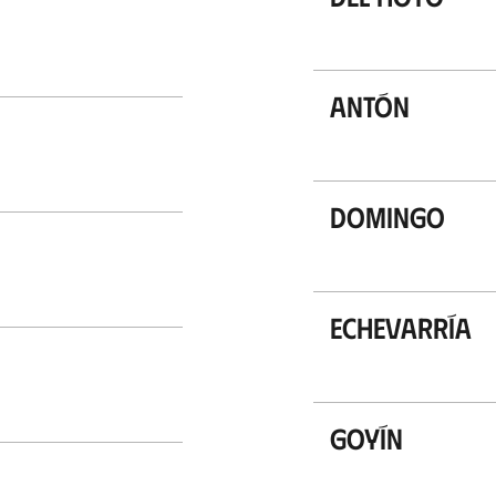
Antón
Domingo
Echevarría
Goyín