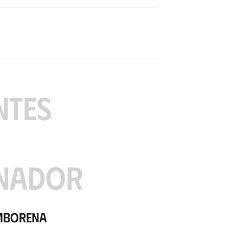
NTES
NADOR
mborena