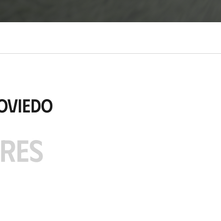
Oviedo
ARES