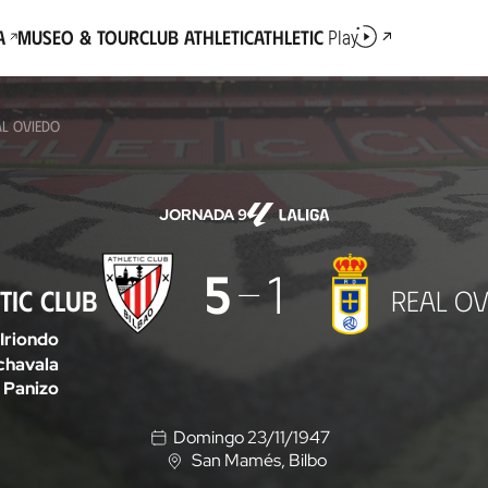
a
Museo & Tour
Club Athletic
Athletic
Play
AL OVIEDO
JORNADA 9
5
1
TIC CLUB
REAL OV
Iriondo
chavala
Panizo
Domingo 23/11/1947
San Mamés
, Bilbo
U