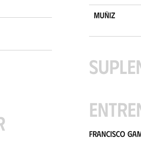
Muñiz
SUPLE
ENTRE
R
Francisco Ga