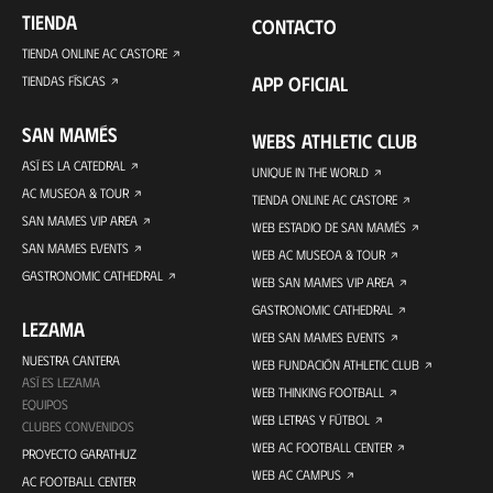
TIENDA
CONTACTO
TIENDA ONLINE AC CASTORE
APP OFICIAL
TIENDAS FÍSICAS
SAN MAMÉS
WEBS ATHLETIC CLUB
ASÍ ES LA CATEDRAL
UNIQUE IN THE WORLD
AC MUSEOA & TOUR
TIENDA ONLINE AC CASTORE
SAN MAMES VIP AREA
WEB ESTADIO DE SAN MAMÉS
SAN MAMES EVENTS
WEB AC MUSEOA & TOUR
GASTRONOMIC CATHEDRAL
WEB SAN MAMES VIP AREA
GASTRONOMIC CATHEDRAL
LEZAMA
WEB SAN MAMES EVENTS
NUESTRA CANTERA
WEB FUNDACIÓN ATHLETIC CLUB
ASÍ ES LEZAMA
WEB THINKING FOOTBALL
EQUIPOS
WEB LETRAS Y FÚTBOL
CLUBES CONVENIDOS
WEB AC FOOTBALL CENTER
PROYECTO GARATHUZ
WEB AC CAMPUS
AC FOOTBALL CENTER