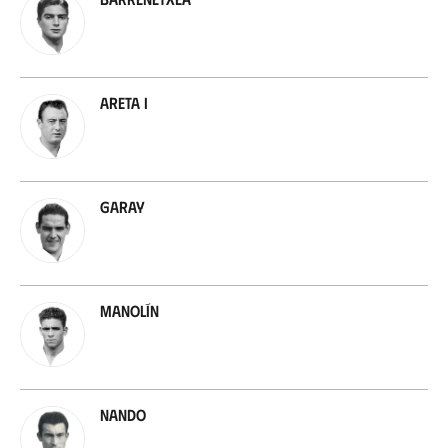
Areta I
Garay
Manolín
Nando