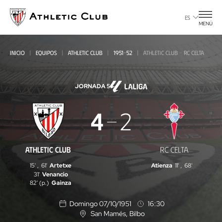
Ir
al
ES
MENÚ
contenido
principal
INICIO
EQUIPOS
ATHLETIC CLUB
1951-52
ATHLETIC CLUB - RC CELTA
JORNADA 5
Athletic
4
2
Club
-
ATHLETIC CLUB
RC CELTA
RC
15'
,
61'
Artetxe
Atienza
11'
,
68'
Celta
31'
Venancio
82' (p.)
Gainza
Domingo 07/10/1951
16:30
San Mamés
, Bilbo
U