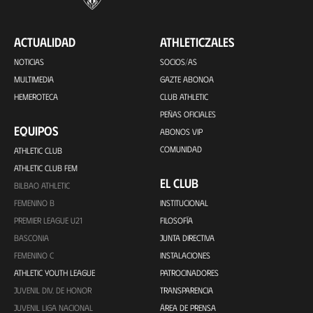
ACTUALIDAD
ATHLETICZALES
NOTICIAS
SOCIOS/AS
MULTIMEDIA
GAZTE ABONOA
HEMEROTECA
CLUB ATHLETIC
PEÑAS OFICIALES
EQUIPOS
ABONOS VIP
COMUNIDAD
ATHLETIC CLUB
ATHLETIC CLUB FEM
EL CLUB
BILBAO ATHLETIC
FEMENINO B
INSTITUCIONAL
PREMIER LEAGUE U21
FILOSOFÍA
BASCONIA
JUNTA DIRECTIVA
FEMENINO C
INSTALACIONES
ATHLETIC YOUTH LEAGUE
PATROCINADORES
JUVENIL DIV. DE HONOR
TRANSPARENCIA
JUVENIL LIGA NACIONAL
ÁREA DE PRENSA