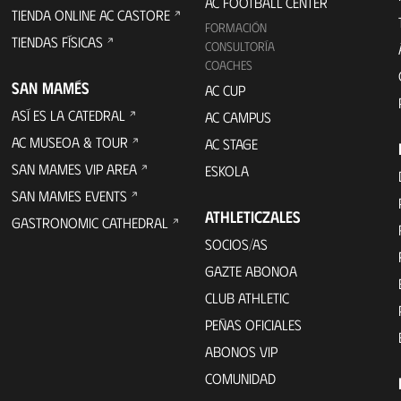
AC FOOTBALL CENTER
TIENDA ONLINE AC CASTORE
FORMACIÓN
TIENDAS FÍSICAS
CONSULTORÍA
COACHES
SAN MAMÉS
AC CUP
ASÍ ES LA CATEDRAL
AC CAMPUS
AC MUSEOA & TOUR
AC STAGE
SAN MAMES VIP AREA
ESKOLA
SAN MAMES EVENTS
ATHLETICZALES
GASTRONOMIC CATHEDRAL
SOCIOS/AS
GAZTE ABONOA
CLUB ATHLETIC
PEÑAS OFICIALES
ABONOS VIP
COMUNIDAD