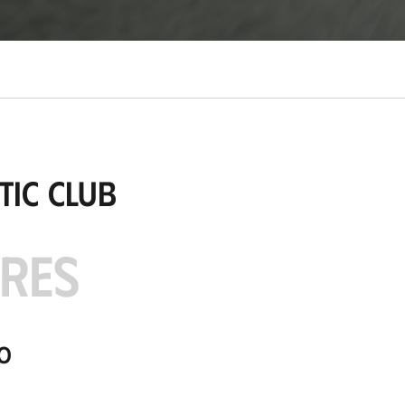
tic Club
ARES
o