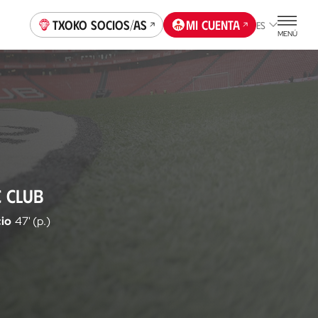
Txoko socios/as
Mi cuenta
ES
MENÚ
C CLUB
io
47' (p.)