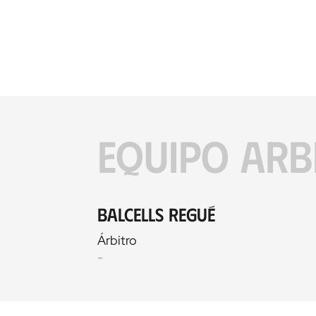
EQUIPO ARB
Balcells Regué
Árbitro
-