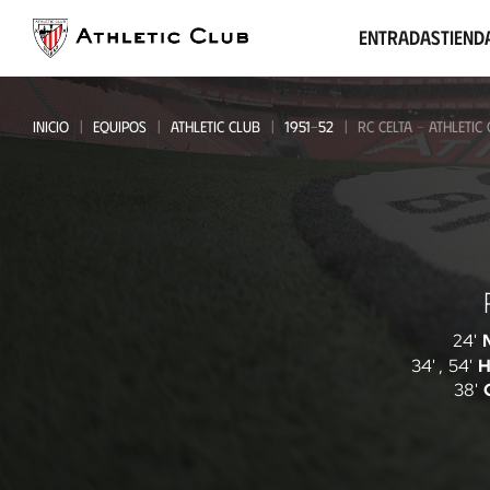
Ir
al
Entradas
Tiend
contenido
principal
INICIO
EQUIPOS
ATHLETIC CLUB
1951-52
RC CELTA - ATHLETIC
RC
Celta
-
24'
34'
,
54'
H
Athletic
38'
Club