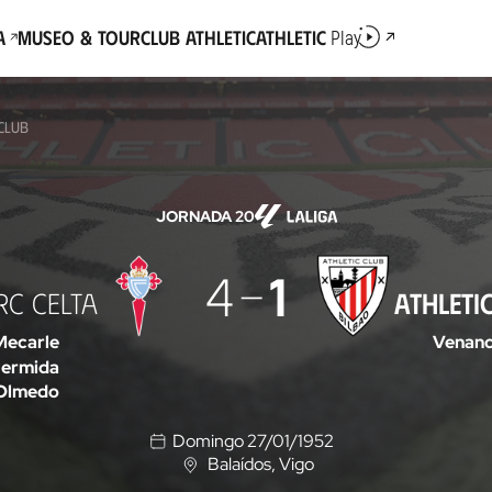
a
Museo & Tour
Club Athletic
Athletic
Play
 CLUB
JORNADA 20
4
1
RC CELTA
ATHLETI
Mecarle
Venanc
ermida
Olmedo
Domingo 27/01/1952
Balaídos
, Vigo
U