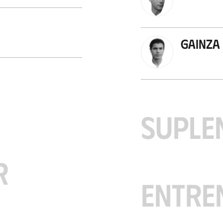
Gainza
SUPLE
R
ENTRE