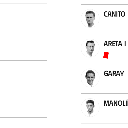
Canito
Areta I
Garay
Manolí