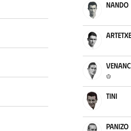
Nando
Artetx
Venanc
Tini
Panizo