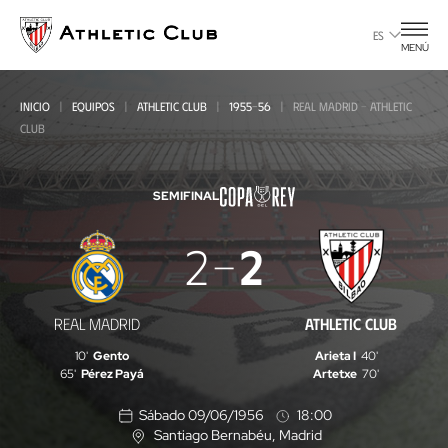
Ir
al
ES
MENÚ
contenido
principal
INICIO
EQUIPOS
ATHLETIC CLUB
1955-56
REAL MADRID - ATHLETIC
CLUB
SEMIFINAL
Real
2
2
Madrid
-
REAL MADRID
ATHLETIC CLUB
Athletic
10'
Gento
Arieta I
40'
Club
65'
Pérez Payá
Artetxe
70'
Sábado 09/06/1956
18:00
Santiago Bernabéu
, Madrid
U