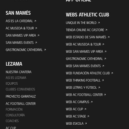
SAN MAMÉS
WEBS ATHLETIC CLUB
ASÍ ES LA CATEDRAL
UNIQUE IN THE WORLD
AC MUSEOA & TOUR
TIENDA ONLINE AC CASTORE
SAN MAMES VIP AREA
WEB ESTADIO DE SAN MAMÉS
SAN MAMES EVENTS
WEB AC MUSEOA & TOUR
GASTRONOMIC CATHEDRAL
WEB SAN MAMES VIP AREA
GASTRONOMIC CATHEDRAL
LEZAMA
WEB SAN MAMES EVENTS
NUESTRA CANTERA
WEB FUNDACIÓN ATHLETIC CLUB
ASÍ ES LEZAMA
WEB THINKING FOOTBALL
EQUIPOS
WEB LETRAS Y FÚTBOL
CLUBES CONVENIDOS
WEB AC FOOTBALL CENTER
PROYECTO GARATHUZ
WEB AC CAMPUS
AC FOOTBALL CENTER
WEB AC CUP
FORMACIÓN
CONSULTORÍA
WEB AC STAGE
COACHES
WEB ESKOLA
AC CUP