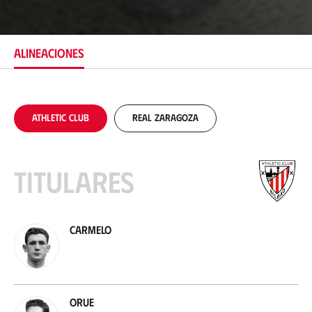
i
c
a
c
ALINEACIONES
i
ó
n
Athletic Club
Real Zaragoza
Titulares
Carmelo
Orue