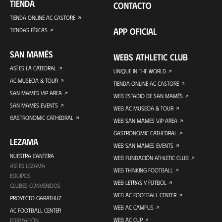
TIENDA
CONTACTO
TIENDA ONLINE AC CASTORE
APP OFICIAL
TIENDAS FÍSICAS
SAN MAMÉS
WEBS ATHLETIC CLUB
ASÍ ES LA CATEDRAL
UNIQUE IN THE WORLD
AC MUSEOA & TOUR
TIENDA ONLINE AC CASTORE
SAN MAMES VIP AREA
WEB ESTADIO DE SAN MAMÉS
SAN MAMES EVENTS
WEB AC MUSEOA & TOUR
GASTRONOMIC CATHEDRAL
WEB SAN MAMES VIP AREA
GASTRONOMIC CATHEDRAL
LEZAMA
WEB SAN MAMES EVENTS
NUESTRA CANTERA
WEB FUNDACIÓN ATHLETIC CLUB
ASÍ ES LEZAMA
WEB THINKING FOOTBALL
EQUIPOS
WEB LETRAS Y FÚTBOL
CLUBES CONVENIDOS
WEB AC FOOTBALL CENTER
PROYECTO GARATHUZ
WEB AC CAMPUS
AC FOOTBALL CENTER
WEB AC CUP
FORMACIÓN