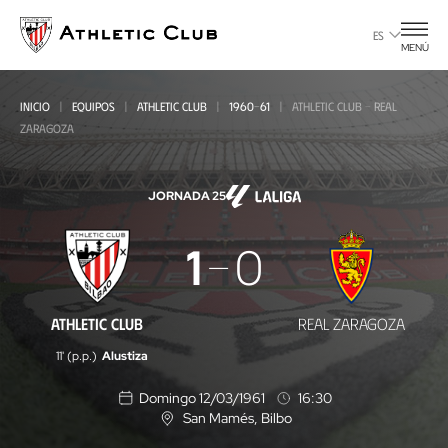
Ir
al
ES
MENÚ
contenido
principal
INICIO
EQUIPOS
ATHLETIC CLUB
1960-61
ATHLETIC CLUB - REAL
ZARAGOZA
JORNADA 25
Athletic
1
0
Club
-
ATHLETIC CLUB
REAL ZARAGOZA
Real
11' (p.p.)
Alustiza
Zaragoza
Domingo 12/03/1961
16:30
San Mamés
, Bilbo
U
b