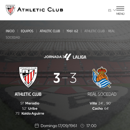
Ir
al
ES
MENÚ
contenido
principal
INICIO
EQUIPOS
ATHLETIC CLUB
1961-62
ATHLETIC CLUB - REAL
SOCIEDAD
JORNADA 3
Athletic
3
3
Club
-
ATHLETIC CLUB
REAL SOCIEDAD
Real
51'
Merodio
Villa
24'
,
90'
Sociedad
52'
Uribe
Cacho
64'
75'
Koldo Aguirre
Domingo 17/09/1961
17:00