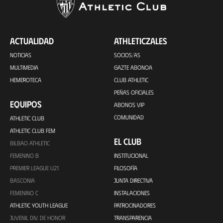
ACTUALIDAD
ATHLETICZALES
NOTICIAS
SOCIOS/AS
MULTIMEDIA
GAZTE ABONOA
HEMEROTECA
CLUB ATHLETIC
PEÑAS OFICIALES
EQUIPOS
ABONOS VIP
COMUNIDAD
ATHLETIC CLUB
ATHLETIC CLUB FEM
EL CLUB
BILBAO ATHLETIC
FEMENINO B
INSTITUCIONAL
PREMIER LEAGUE U21
FILOSOFÍA
BASCONIA
JUNTA DIRECTIVA
FEMENINO C
INSTALACIONES
ATHLETIC YOUTH LEAGUE
PATROCINADORES
JUVENIL DIV. DE HONOR
TRANSPARENCIA