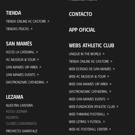
TIENDA
CONTACTO
TIENDA ONLINE AC CASTORE
APP OFICIAL
TIENDAS FÍSICAS
SAN MAMÉS
WEBS ATHLETIC CLUB
ASÍ ES LA CATEDRAL
UNIQUE IN THE WORLD
AC MUSEOA & TOUR
TIENDA ONLINE AC CASTORE
SAN MAMES VIP AREA
WEB ESTADIO DE SAN MAMÉS
SAN MAMES EVENTS
WEB AC MUSEOA & TOUR
GASTRONOMIC CATHEDRAL
WEB SAN MAMES VIP AREA
GASTRONOMIC CATHEDRAL
LEZAMA
WEB SAN MAMES EVENTS
NUESTRA CANTERA
WEB FUNDACIÓN ATHLETIC CLUB
ASÍ ES LEZAMA
WEB THINKING FOOTBALL
EQUIPOS
WEB LETRAS Y FÚTBOL
CLUBES CONVENIDOS
WEB AC FOOTBALL CENTER
PROYECTO GARATHUZ