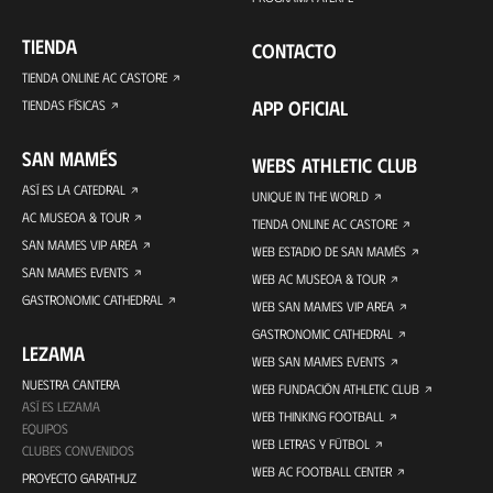
TIENDA
CONTACTO
TIENDA ONLINE AC CASTORE
APP OFICIAL
TIENDAS FÍSICAS
SAN MAMÉS
WEBS ATHLETIC CLUB
ASÍ ES LA CATEDRAL
UNIQUE IN THE WORLD
AC MUSEOA & TOUR
TIENDA ONLINE AC CASTORE
SAN MAMES VIP AREA
WEB ESTADIO DE SAN MAMÉS
SAN MAMES EVENTS
WEB AC MUSEOA & TOUR
GASTRONOMIC CATHEDRAL
WEB SAN MAMES VIP AREA
GASTRONOMIC CATHEDRAL
LEZAMA
WEB SAN MAMES EVENTS
NUESTRA CANTERA
WEB FUNDACIÓN ATHLETIC CLUB
ASÍ ES LEZAMA
WEB THINKING FOOTBALL
EQUIPOS
WEB LETRAS Y FÚTBOL
CLUBES CONVENIDOS
WEB AC FOOTBALL CENTER
PROYECTO GARATHUZ