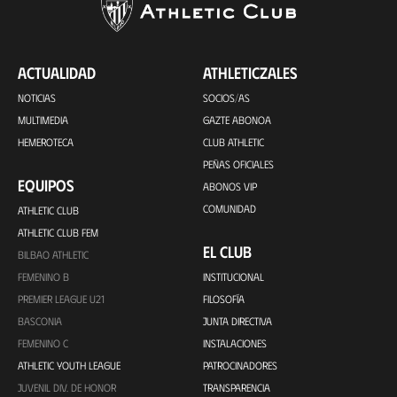
ACTUALIDAD
ATHLETICZALES
NOTICIAS
SOCIOS/AS
MULTIMEDIA
GAZTE ABONOA
HEMEROTECA
CLUB ATHLETIC
PEÑAS OFICIALES
EQUIPOS
ABONOS VIP
COMUNIDAD
ATHLETIC CLUB
ATHLETIC CLUB FEM
EL CLUB
BILBAO ATHLETIC
FEMENINO B
INSTITUCIONAL
PREMIER LEAGUE U21
FILOSOFÍA
BASCONIA
JUNTA DIRECTIVA
FEMENINO C
INSTALACIONES
ATHLETIC YOUTH LEAGUE
PATROCINADORES
JUVENIL DIV. DE HONOR
TRANSPARENCIA