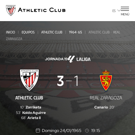
Ir
al
ES
MENÚ
contenido
principal
INICIO
EQUIPOS
ATHLETIC CLUB
1964-65
ATHLETIC CLUB - REAL
ZARAGOZA
JORNADA 19
Athletic
3
1
Club
-
ATHLETIC CLUB
REAL ZARAGOZA
Real
10'
Zorriketa
Canario
20'
Zaragoza
53'
Koldo Aguirre
68'
Arieta II
Domingo 24/01/1965
19:15