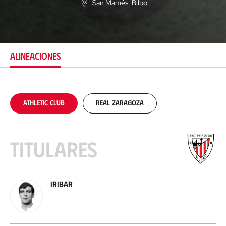
San Mamés
, Bilbo
U
b
i
c
a
c
ALINEACIONES
i
ó
n
Athletic Club
Real Zaragoza
Titulares
Iribar