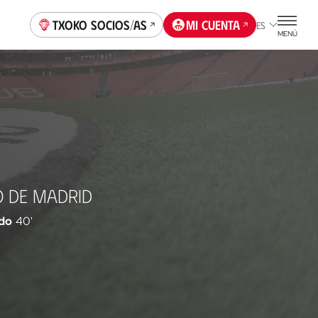
Txoko socios/as
Mi cuenta
ES
MENÚ
O DE MADRID
do
40'