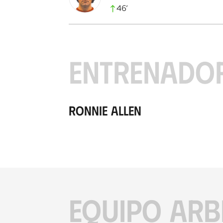
46
’
ENTRENADO
Ronnie Allen
EQUIPO ARB