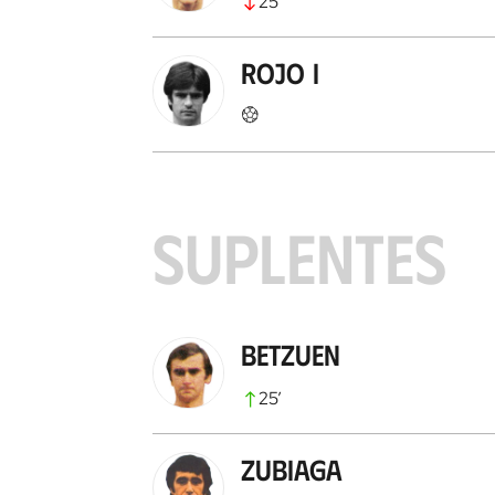
25
’
Rojo I
SUPLENTES
Betzuen
25
’
Zubiaga