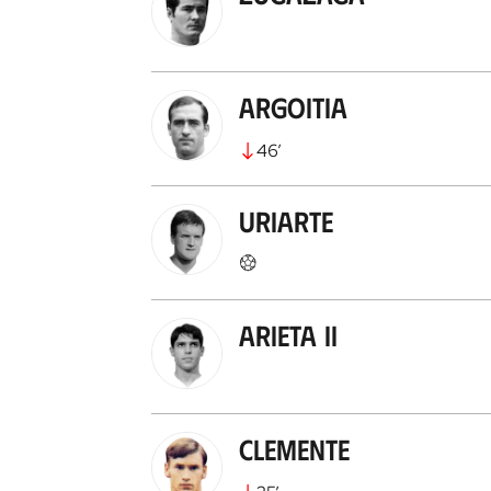
Argoitia
46
’
Uriarte
Arieta II
Clemente