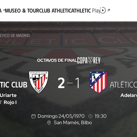
a
Museo & Tour
Club Athletic
Athletic
Play
LÉTICO DE MADRID
OCTAVOS DE FINAL
2
1
TIC CLUB
ATLÉTIC
Uriarte
Adelar
1'
Rojo I
Domingo 24/05/1970
19:30
San Mamés
, Bilbo
U
b