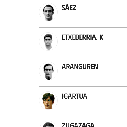
Sáez
Etxeberria, K
Aranguren
Igartua
Zugazaga