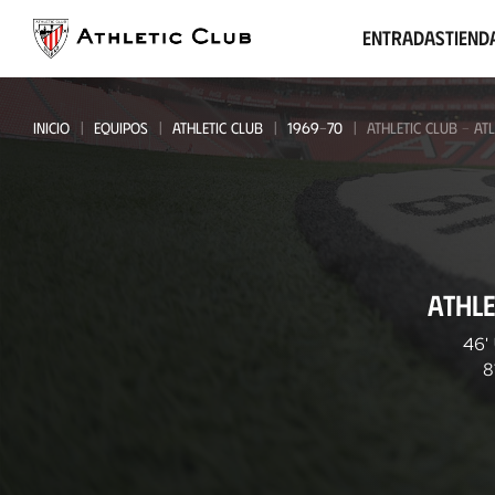
Ir
al
Entradas
Tiend
contenido
principal
INICIO
EQUIPOS
ATHLETIC CLUB
1969-70
ATHLETIC CLUB - AT
Athletic
ATHLE
Club
-
46'
8
Atlético
de
Madrid