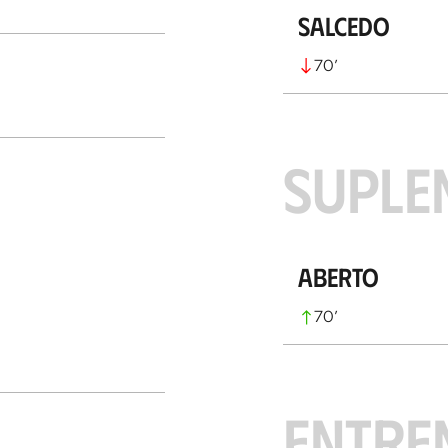
Salcedo
70
’
SUPLE
Aberto
70
’
ENTRE