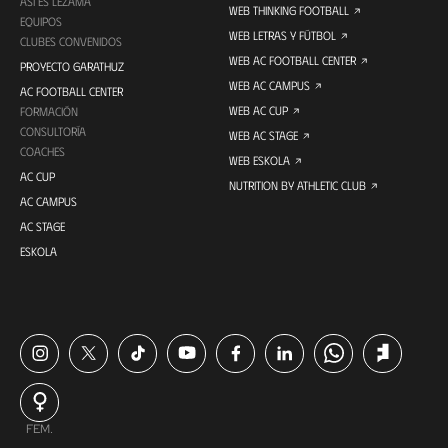
ASÍ ES LEZAMA
WEB THINKING FOOTBALL
EQUIPOS
WEB LETRAS Y FÚTBOL
CLUBES CONVENIDOS
WEB AC FOOTBALL CENTER
PROYECTO GARATHUZ
WEB AC CAMPUS
AC FOOTBALL CENTER
WEB AC CUP
FORMACIÓN
CONSULTORÍA
WEB AC STAGE
COACHES
WEB ESKOLA
AC CUP
NUTRITION BY ATHLETIC CLUB
AC CAMPUS
AC STAGE
ESKOLA
FEM.