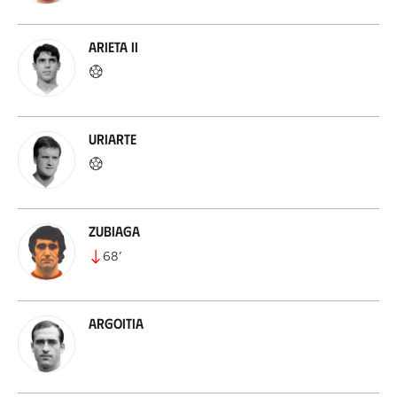
Arieta II
Uriarte
Zubiaga
68
’
Argoitia