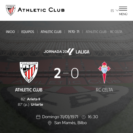
Ir
al
ES
MENÚ
contenido
principal
INICIO
EQUIPOS
ATHLETIC CLUB
1970-71
ATHLETIC CLUB - RC CELTA
JORNADA 20
Athletic
2
0
Club
-
ATHLETIC CLUB
RC CELTA
RC
82'
Arieta II
Celta
87' (p.)
Uriarte
Domingo 31/01/1971
16:30
San Mamés
, Bilbo
U
b