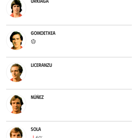
Urkiaga
Goikoetxea
Liceranzu
Núñez
Sola
60
’