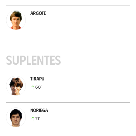
Argote
Suplentes
Tirapu
60
’
Noriega
71
’