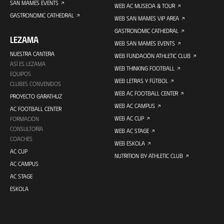
SAN MAMES EVENTS
WEB AC MUSEOA & TOUR
GASTRONOMIC CATHEDRAL
WEB SAN MAMES VIP AREA
GASTRONOMIC CATHEDRAL
LEZAMA
WEB SAN MAMES EVENTS
NUESTRA CANTERA
WEB FUNDACIÓN ATHLETIC CLUB
ASÍ ES LEZAMA
WEB THINKING FOOTBALL
EQUIPOS
WEB LETRAS Y FÚTBOL
CLUBES CONVENIDOS
WEB AC FOOTBALL CENTER
PROYECTO GARATHUZ
WEB AC CAMPUS
AC FOOTBALL CENTER
WEB AC CUP
FORMACIÓN
CONSULTORÍA
WEB AC STAGE
COACHES
WEB ESKOLA
AC CUP
NUTRITION BY ATHLETIC CLUB
AC CAMPUS
AC STAGE
ESKOLA