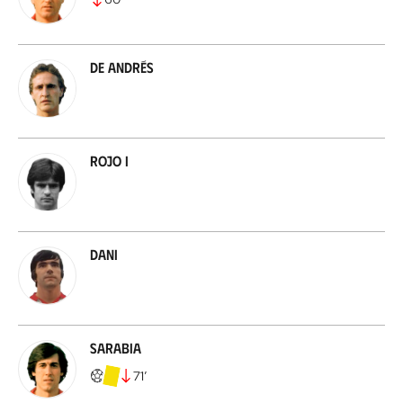
De Andrés
Rojo I
Dani
Sarabia
71
’