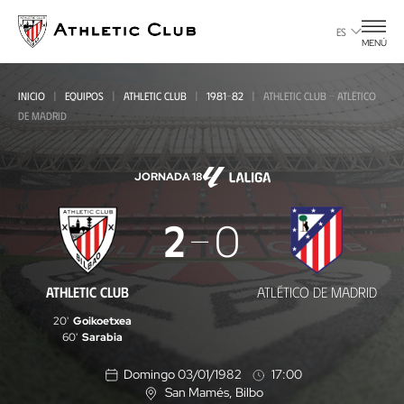
Ir
al
ES
MENÚ
contenido
principal
INICIO
EQUIPOS
ATHLETIC CLUB
1981-82
ATHLETIC CLUB - ATLÉTICO
DE MADRID
JORNADA 18
Athletic
2
0
Club
-
ATHLETIC CLUB
ATLÉTICO DE MADRID
Atlético
20'
Goikoetxea
de
60'
Sarabia
Madrid
Domingo 03/01/1982
17:00
San Mamés
, Bilbo
U