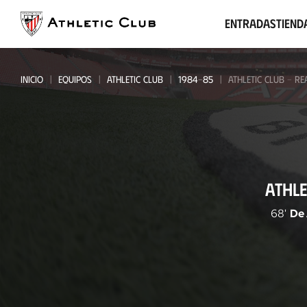
Ir
al
Entradas
Tiend
contenido
principal
INICIO
EQUIPOS
ATHLETIC CLUB
1984-85
ATHLETIC CLUB - RE
Athletic
ATHLE
Club
-
68'
De
Real
Murcia
CF