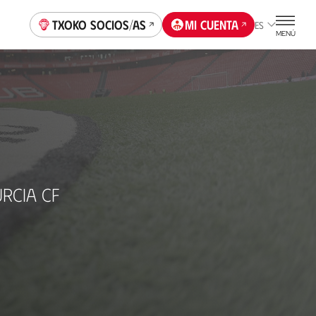
Txoko socios/as
Mi cuenta
ES
MENÚ
RCIA CF