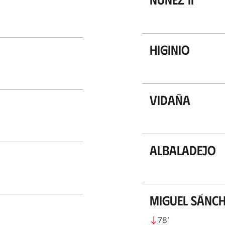
Higinio
Vidaña
Albaladejo
Miguel Sánc
78
’