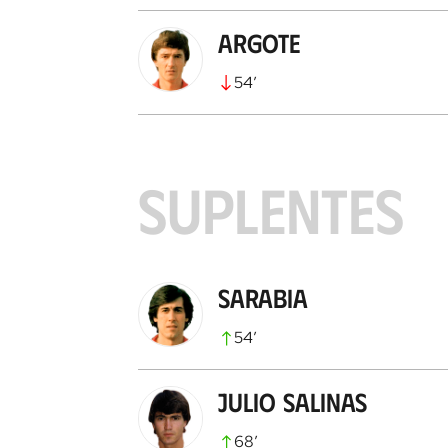
Argote
54
’
SUPLENTES
Sarabia
54
’
Julio Salinas
68
’