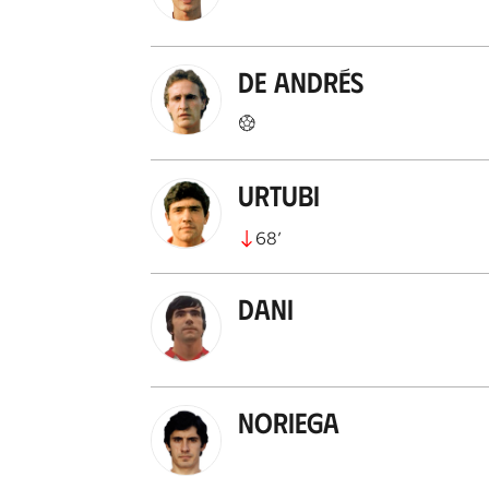
De Andrés
Urtubi
68
’
Dani
Noriega