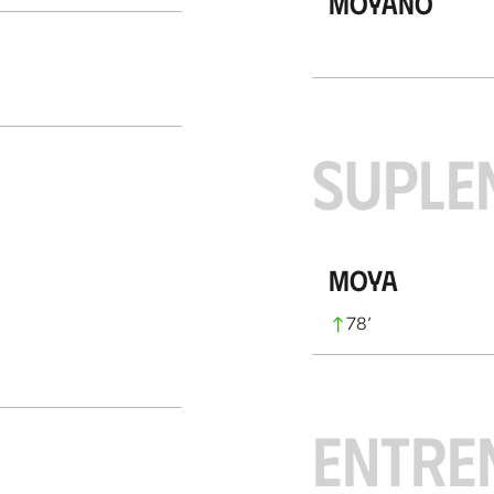
Moyano
SUPLE
Moya
78
’
ENTRE