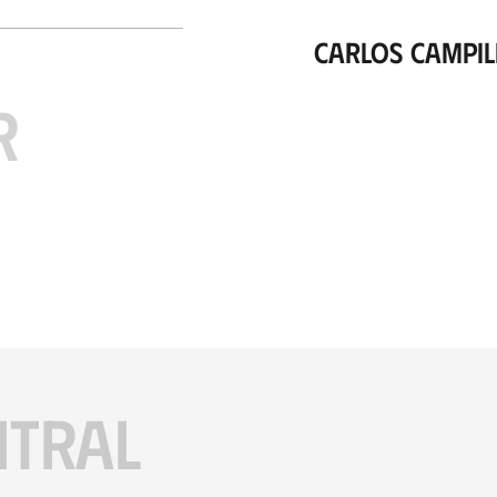
Carlos Campil
R
ITRAL