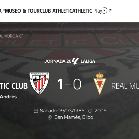
a
Museo & Tour
Club Athletic
Athletic
Play
AL MURCIA CF
JORNADA 28
1
0
TIC CLUB
REAL MU
 Andrés
Sábado 09/03/1985
20:15
San Mamés
, Bilbo
U
b
i
c