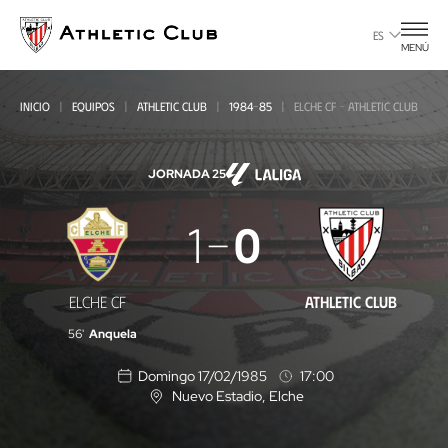
Ir
al
ES
MENÚ
contenido
principal
INICIO
EQUIPOS
ATHLETIC CLUB
1984-85
ELCHE CF - ATHLETIC CLUB
JORNADA 25
Elche
1
0
CF
-
ELCHE CF
ATHLETIC CLUB
Athletic
56'
Anquela
Club
Domingo 17/02/1985
17:00
Nuevo Estadio
, Elche
U
b
i