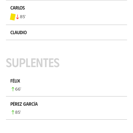
Carlos
85
’
Claudio
Suplentes
Félix
66
’
Pérez García
85
’