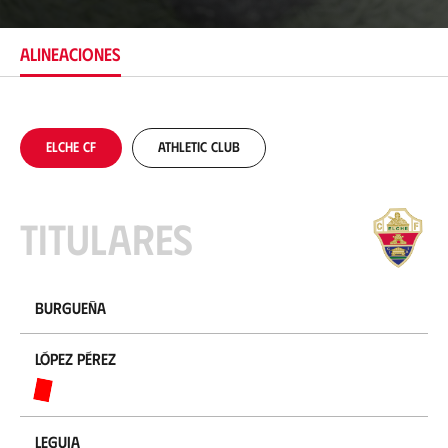
c
a
c
ALINEACIONES
i
ó
n
Elche CF
Athletic Club
Titulares
Burgueña
López Pérez
Leguia