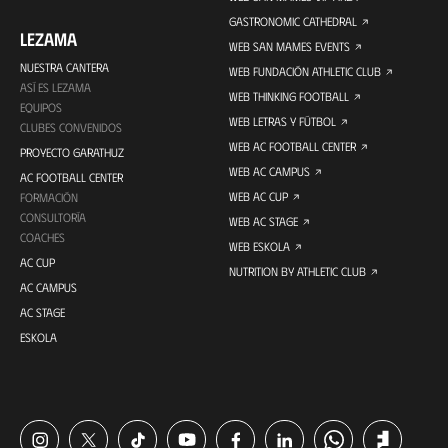
GASTRONOMIC CATHEDRAL
LEZAMA
WEB SAN MAMES EVENTS
NUESTRA CANTERA
WEB FUNDACIÓN ATHLETIC CLUB
ASÍ ES LEZAMA
WEB THINKING FOOTBALL
EQUIPOS
WEB LETRAS Y FÚTBOL
CLUBES CONVENIDOS
WEB AC FOOTBALL CENTER
PROYECTO GARATHUZ
WEB AC CAMPUS
AC FOOTBALL CENTER
WEB AC CUP
FORMACIÓN
CONSULTORÍA
WEB AC STAGE
COACHES
WEB ESKOLA
AC CUP
NUTRITION BY ATHLETIC CLUB
AC CAMPUS
AC STAGE
ESKOLA