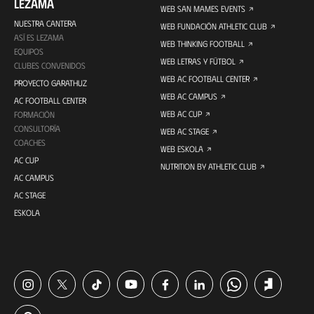
LEZAMA
WEB SAN MAMES EVENTS
NUESTRA CANTERA
WEB FUNDACIÓN ATHLETIC CLUB
ASÍ ES LEZAMA
WEB THINKING FOOTBALL
EQUIPOS
WEB LETRAS Y FÚTBOL
CLUBES CONVENIDOS
WEB AC FOOTBALL CENTER
PROYECTO GARATHUZ
WEB AC CAMPUS
AC FOOTBALL CENTER
WEB AC CUP
FORMACIÓN
CONSULTORÍA
WEB AC STAGE
COACHES
WEB ESKOLA
AC CUP
NUTRITION BY ATHLETIC CLUB
AC CAMPUS
AC STAGE
ESKOLA