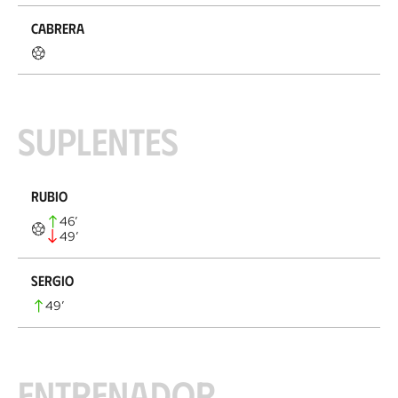
Cabrera
Suplentes
Rubio
46
’
49
’
Sergio
49
’
Entrenador