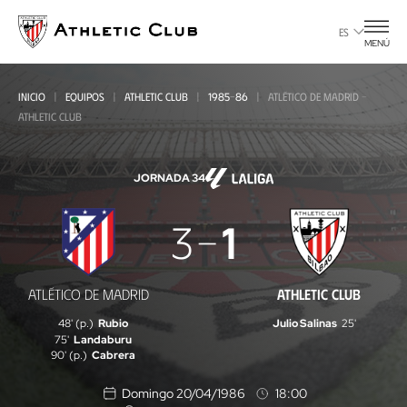
Ir
al
ES
MENÚ
contenido
principal
INICIO
EQUIPOS
ATHLETIC CLUB
1985-86
ATLÉTICO DE MADRID -
ATHLETIC CLUB
JORNADA 34
Atlético
3
1
de
Madrid
ATLÉTICO DE MADRID
ATHLETIC CLUB
-
48' (p.)
Rubio
Julio Salinas
25'
Athletic
75'
Landaburu
90' (p.)
Cabrera
Club
Domingo 20/04/1986
18:00