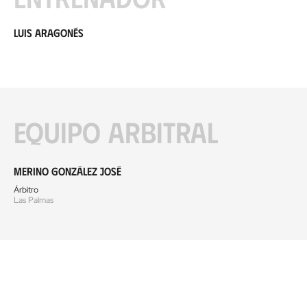
Luis Aragonés
Equipo arbitral
Merino González José
Árbitro
Las Palmas