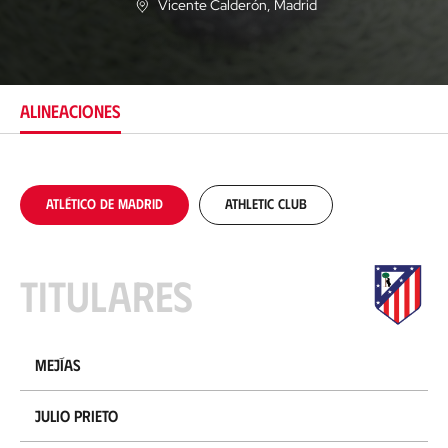
Vicente Calderón
, Madrid
U
b
i
c
a
c
ALINEACIONES
i
ó
n
Atlético de Madrid
Athletic Club
Titulares
Mejías
Julio Prieto