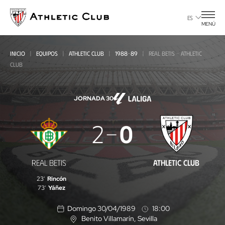
Ir
al
ES
MENÚ
contenido
principal
INICIO
EQUIPOS
ATHLETIC CLUB
1988-89
REAL BETIS - ATHLETIC
CLUB
JORNADA 30
Real
2
0
Betis
-
REAL BETIS
ATHLETIC CLUB
Athletic
23'
Rincón
Club
73'
Yáñez
Domingo 30/04/1989
18:00
Benito Villamarín
, Sevilla
U