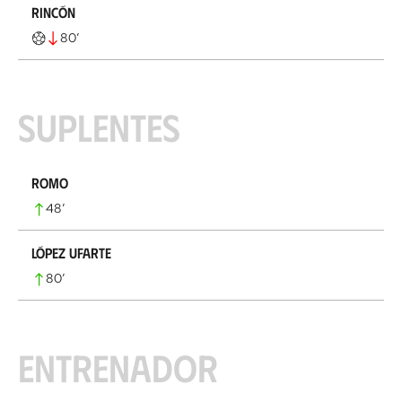
Rincón
80
’
Suplentes
Romo
48
’
López Ufarte
80
’
Entrenador