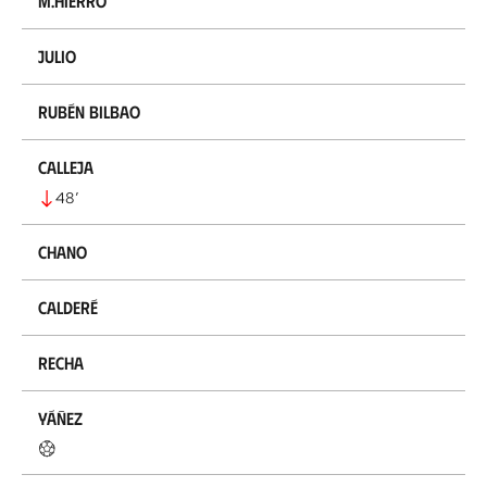
M.Hierro
Julio
Rubén Bilbao
Calleja
48
’
Chano
Calderé
Recha
Yáñez