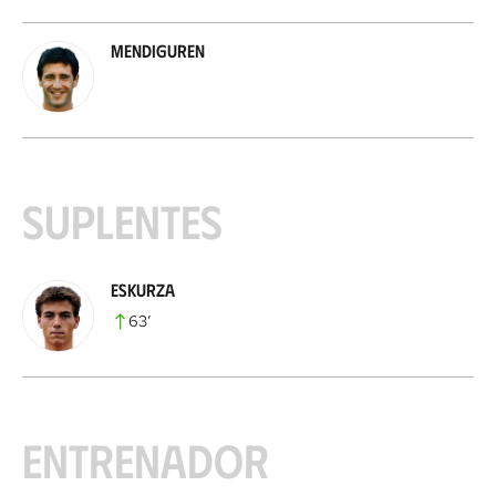
Mendiguren
Suplentes
Eskurza
63
’
Entrenador