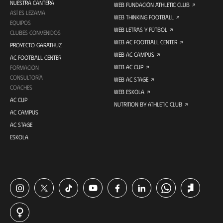
NUESTRA CANTERA
WEB FUNDACIÓN ATHLETIC CLUB
ASÍ ES LEZAMA
WEB THINKING FOOTBALL
EQUIPOS
WEB LETRAS Y FÚTBOL
CLUBES CONVENIDOS
WEB AC FOOTBALL CENTER
PROYECTO GARATHUZ
WEB AC CAMPUS
AC FOOTBALL CENTER
WEB AC CUP
FORMACIÓN
CONSULTORÍA
WEB AC STAGE
COACHES
WEB ESKOLA
AC CUP
NUTRITION BY ATHLETIC CLUB
AC CAMPUS
AC STAGE
ESKOLA