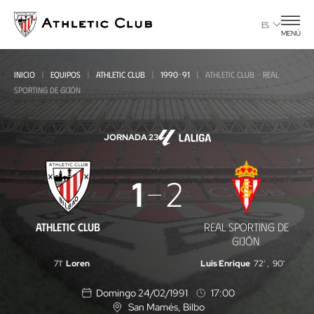
Ir
al
ES
MENÚ
contenido
principal
INICIO
EQUIPOS
ATHLETIC CLUB
1990-91
ATHLETIC CLUB - REAL
SPORTING DE GIJÓN
JORNADA 23
Athletic
1
2
Club
-
ATHLETIC CLUB
REAL SPORTING DE
Real
GIJÓN
Sporting
71'
Loren
Luis Enrique
72'
,
90'
de
Domingo 24/02/1991
17:00
Gijón
San Mamés
, Bilbo
U