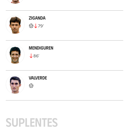
Ziganda
79
’
Mendiguren
86
’
Valverde
Suplentes