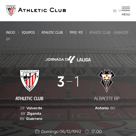
Ir
al
ES
MENÚ
contenido
principal
INICIO
EQUIPOS
ATHLETIC CLUB
1992-93
ATHLETIC CLUB - ALBACETE
BP
JORNADA 13
Athletic
3
1
Club
-
ATHLETIC CLUB
ALBACETE BP
Albacete
29'
Valverde
Antonio
60'
BP
69'
Ziganda
89'
Guerrero
Domingo 06/12/1992
17:00