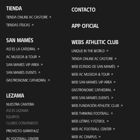
TIENDA
CONTACTO
TIENDA ONLINE AC CASTORE
APP OFICIAL
TIENDAS FÍSICAS
SAN MAMÉS
WEBS ATHLETIC CLUB
ASÍ ES LA CATEDRAL
UNIQUE IN THE WORLD
AC MUSEOA & TOUR
TIENDA ONLINE AC CASTORE
SAN MAMES VIP AREA
WEB ESTADIO DE SAN MAMÉS
SAN MAMES EVENTS
WEB AC MUSEOA & TOUR
GASTRONOMIC CATHEDRAL
WEB SAN MAMES VIP AREA
GASTRONOMIC CATHEDRAL
LEZAMA
WEB SAN MAMES EVENTS
NUESTRA CANTERA
WEB FUNDACIÓN ATHLETIC CLUB
ASÍ ES LEZAMA
WEB THINKING FOOTBALL
EQUIPOS
WEB LETRAS Y FÚTBOL
CLUBES CONVENIDOS
WEB AC FOOTBALL CENTER
PROYECTO GARATHUZ
WEB AC CAMPUS
AC FOOTBALL CENTER