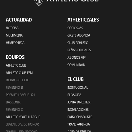
ACTUALIDAD
ATHLETICZALES
NOTICIAS
SOCIOS/AS
MULTIMEDIA
GAZTE ABONOA
HEMEROTECA
CLUB ATHLETIC
PEÑAS OFICIALES
EQUIPOS
ABONOS VIP
COMUNIDAD
ATHLETIC CLUB
ATHLETIC CLUB FEM
EL CLUB
BILBAO ATHLETIC
FEMENINO B
INSTITUCIONAL
PREMIER LEAGUE U21
FILOSOFÍA
BASCONIA
JUNTA DIRECTIVA
FEMENINO C
INSTALACIONES
ATHLETIC YOUTH LEAGUE
PATROCINADORES
JUVENIL DIV. DE HONOR
TRANSPARENCIA
JUVENIL LIGA NACIONAL
ÁREA DE PRENSA