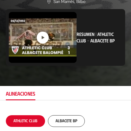
San Mamés
, Bilbo
U
b
i
c
a
c
i
RESUMEN
|
ATHLETIC
ó
CLUB
-
ALBACETE BP
n
ALINEACIONES
Athletic Club
Albacete BP