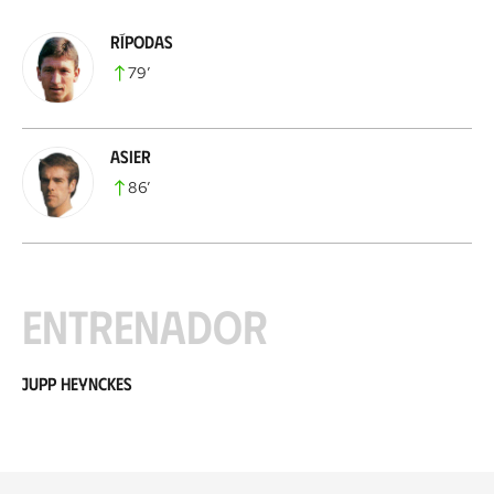
Rípodas
79
’
Asier
86
’
Entrenador
Jupp Heynckes