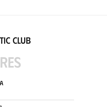
tic Club
ARES
ia