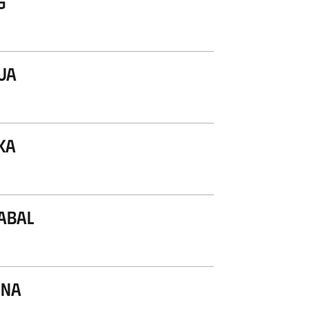
g
ua
ka
abal
ona