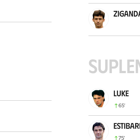
Zigand
SUPLE
Luke
65
’
Estibar
75
’