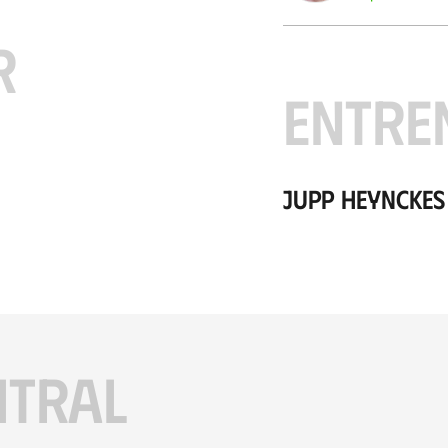
R
ENTRE
Jupp Heynckes
ITRAL