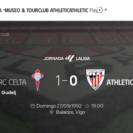
a
Museo & Tour
Club Athletic
Athletic
Play
C CLUB
JORNADA 4
1
0
RC CELTA
ATHLETI
Gudelj
Domingo 27/09/1992
19:00
Balaídos
, Vigo
U
b
i
c