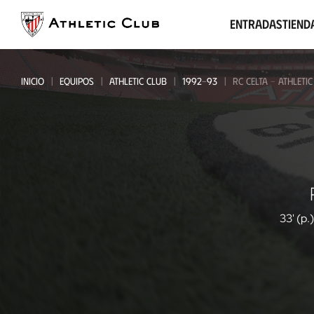
Ir
al
Entradas
Tiend
contenido
principal
INICIO
EQUIPOS
ATHLETIC CLUB
1992-93
RC CELTA - ATHLETI
RC
Celta
-
33' (p.)
Athletic
Club