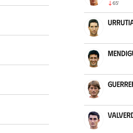
65
’
Urruti
Mendig
Guerre
Valver