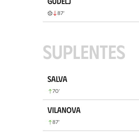
Gudelj
87
’
SUPLENTES
Salva
70
’
Vilanova
87
’