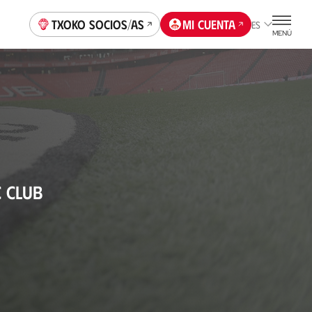
Txoko socios/as
Mi cuenta
ES
MENÚ
C CLUB