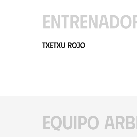
ENTRENADO
Txetxu Rojo
EQUIPO ARB