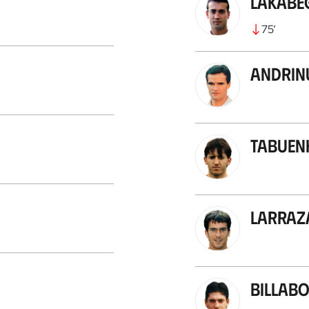
Lakabe
75
’
Andrin
Tabuen
Larraz
Billab