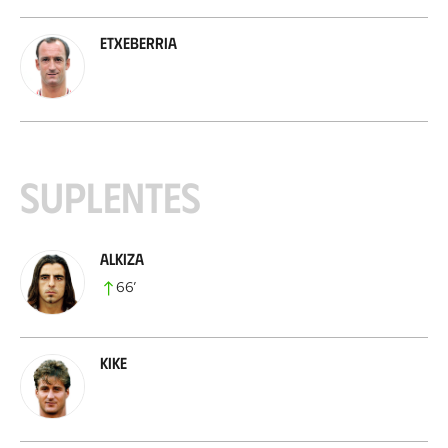
Etxeberria
Suplentes
Alkiza
66
’
Kike