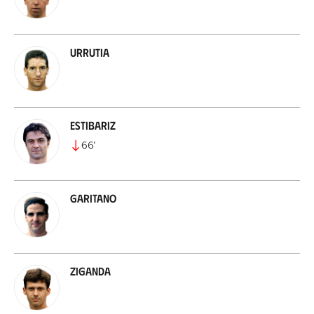
Urrutia
Estibariz
66
’
Garitano
Ziganda