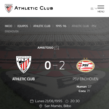
Ir
al
ES
MENÚ
contenido
principal
INICIO
EQUIPOS
ATHLETIC CLUB
1995-96
ATHLETIC CLUB - PSV
EINDHOVEN
AMISTOSO
Athletic
0
2
Club
-
ATHLETIC CLUB
PSV EINDHOVEN
PSV
Numan
37'
Eindhoven
Cocu
71'
Lunes 21/08/1995
20:30
San Mamés
, Bilbo
U