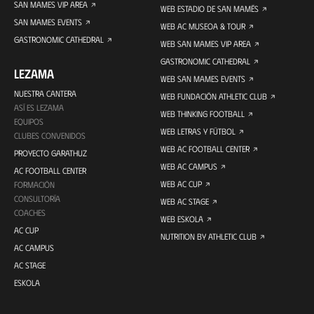
SAN MAMES VIP AREA
WEB ESTADIO DE SAN MAMÉS
SAN MAMES EVENTS
WEB AC MUSEOA & TOUR
GASTRONOMIC CATHEDRAL
WEB SAN MAMES VIP AREA
GASTRONOMIC CATHEDRAL
LEZAMA
WEB SAN MAMES EVENTS
NUESTRA CANTERA
WEB FUNDACIÓN ATHLETIC CLUB
ASÍ ES LEZAMA
WEB THINKING FOOTBALL
EQUIPOS
WEB LETRAS Y FÚTBOL
CLUBES CONVENIDOS
WEB AC FOOTBALL CENTER
PROYECTO GARATHUZ
WEB AC CAMPUS
AC FOOTBALL CENTER
WEB AC CUP
FORMACIÓN
CONSULTORÍA
WEB AC STAGE
COACHES
WEB ESKOLA
AC CUP
NUTRITION BY ATHLETIC CLUB
AC CAMPUS
AC STAGE
ESKOLA